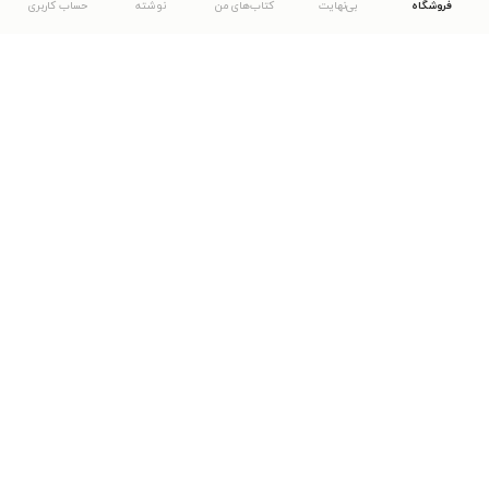
فروشگاه
بی‌نهایت
کتاب‌های من
نوشته
حساب کاربری
دانلود اپلیکیشن طاقچه
... موارد دیگر
مشاهدهٔ دیگر نسخه‌های طاقچه