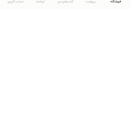
فروشگاه
بی‌نهایت
کتاب‌های من
نوشته
حساب کاربری
دانلود اپلیکیشن طاقچه
... موارد دیگر
مشاهدهٔ دیگر نسخه‌های طاقچه