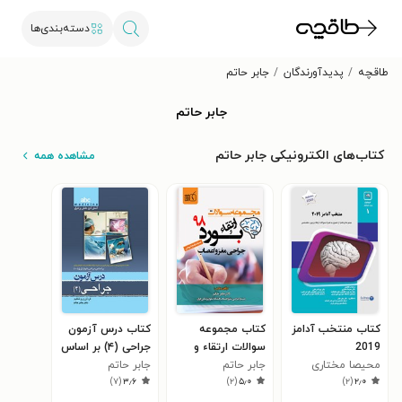
دسته‌بندی‌ها
طاقچه
پدیدآورندگان
جابر حاتم
جابر حاتم
کتاب‌های الکترونیکی جابر حاتم
مشاهده همه
کتاب منتخب آدامز
کتاب مجموعه
کتاب درس آزمون
2019
سوالات ارتقاء و
جراحی (۴) بر اساس
محیصا مختاری
جابر حاتم
بورد جراحی مغز و
جابر حاتم
جراحی شوارتز ۲۰۱۵
)
۷
(
۳٫۶
)
۲
(
۵٫۰
)
۲
(
۲٫۰
اعصاب ۹۸