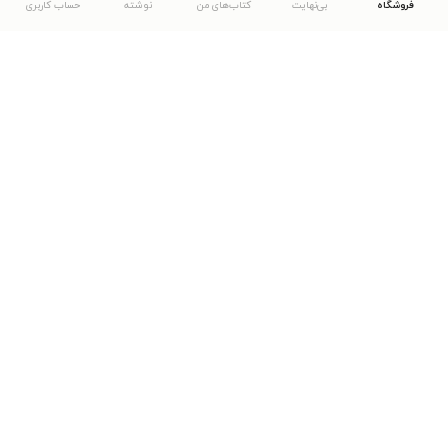
فروشگاه
بی‌نهایت
کتاب‌های من
نوشته
حساب کاربری
دانلود اپلیکیشن طاقچه
... موارد دیگر
مشاهدهٔ دیگر نسخه‌های طاقچه