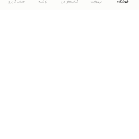
فروشگاه
بی‌نهایت
کتاب‌های من
نوشته
حساب کاربری
دانلود اپلیکیشن طاقچه
... موارد دیگر
مشاهدهٔ دیگر نسخه‌های طاقچه