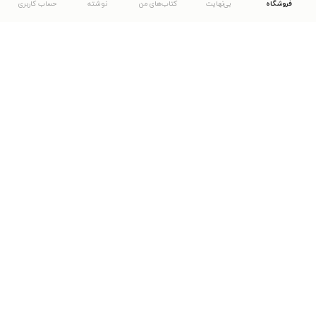
فروشگاه
بی‌نهایت
کتاب‌های من
نوشته
حساب کاربری
دانلود اپلیکیشن طاقچه
... موارد دیگر
مشاهدهٔ دیگر نسخه‌های طاقچه