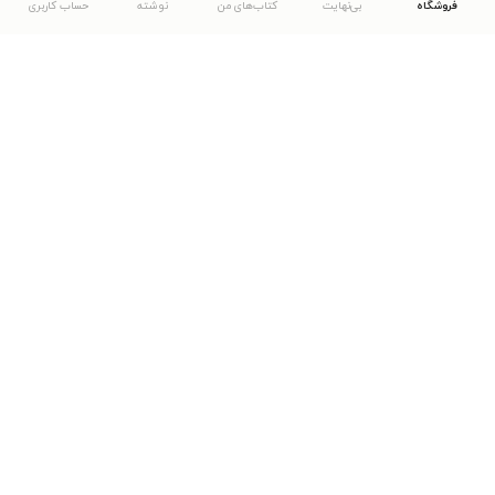
فروشگاه
بی‌نهایت
کتاب‌های من
نوشته
حساب کاربری
دانلود اپلیکیشن طاقچه
... موارد دیگر
مشاهدهٔ دیگر نسخه‌های طاقچه