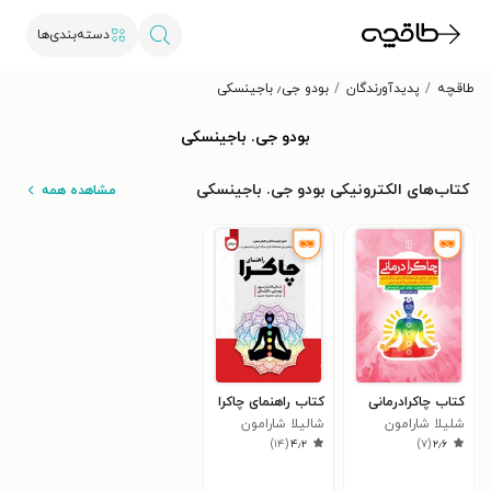
دسته‌بندی‌ها
طاقچه
پدیدآورندگان
بودو جی٫ باجینسکی
بودو جی. باجینسکی
کتاب‌های الکترونیکی بودو جی. باجینسکی
مشاهده همه
کتاب چاکرادرمانی
کتاب راهنمای چاکرا
شلیلا شارامون
شالیلا شارامون
)
۱۴
(
۴٫۲
)
۷
(
۲٫۶