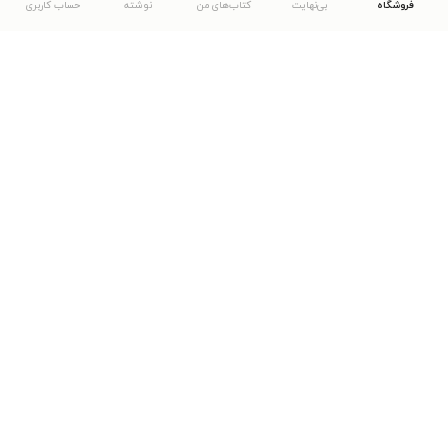
فروشگاه
بی‌نهایت
کتاب‌های من
نوشته
حساب کاربری
دانلود اپلیکیشن طاقچه
... موارد دیگر
مشاهدهٔ دیگر نسخه‌های طاقچه