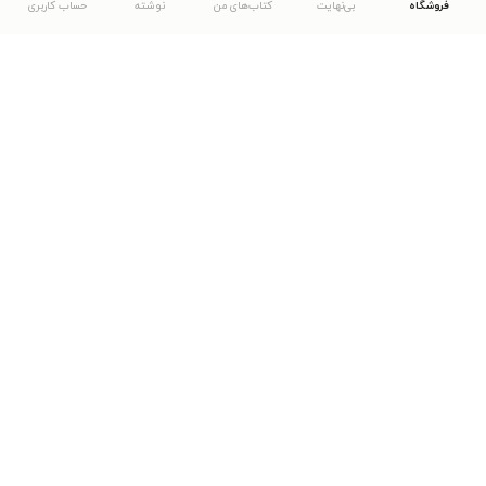
فروشگاه
بی‌نهایت
کتاب‌های من
نوشته
حساب کاربری
دانلود اپلیکیشن طاقچه
... موارد دیگر
مشاهدهٔ دیگر نسخه‌های طاقچه