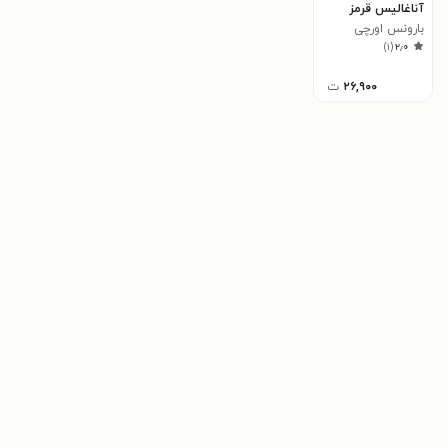
آناغالیس قرمز
بارونس اورچی
)
۱
(
۲٫۰
۲۶,۹۰۰
ت