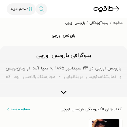
دسته‌بندی‌ها
طاقچه
پدیدآورندگان
بارونس اورچی
بارونس اورچی
بیوگرافی بارونس اورچی
بارونس اورچی در ۲۳ سپتامبر ۱۸۶۵ به دنیا آمد. او رمان‌نویس
و نمایشنامه‌نویس بریتانیایی - مجارستانی‌الاصلی بود که
بیشتر به‌خاطر مجموعه رمان‌هایش با نقش «اسکارلت
پیمپرنل» (مجموعه‌رمان‌های The Scarlet Pimpernel)
شخصیت جایگزین «سر پرسی بلیکنی»، یک مرد ثروتمند
کتاب‌های الکترونیکی بارونس اورچی
مشاهده همه
انگلیسی که برای نجات اشراف فرانسوی از دست «مادام
گیوتین» در انقلاب فرانسه به یک هنرمند فراری سریع‌اندیش