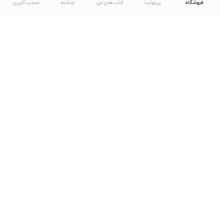
فروشگاه
بی‌نهایت
کتاب‌های من
نوشته
حساب کاربری
دانلود اپلیکیشن طاقچه
... موارد دیگر
مشاهدهٔ دیگر نسخه‌های طاقچه