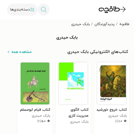
دسته‌بندی‌ها
طاقچه
پدیدآورندگان
بابک حیدری
بابک حیدری
کتاب‌های الکترونیکی بابک حیدری
مشاهده همه
کتاب خروج خورشید
کتاب الگوی
کتاب قیام ابومسلم
بابک حیدری
مدیریت کاری
بابک حیدری
)
۲
(
۵٫۰
)
۱
(
۱٫۰
بابک حیدری