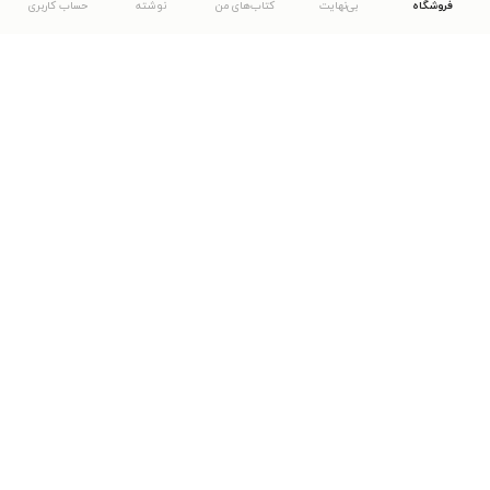
فروشگاه
بی‌نهایت
کتاب‌های من
نوشته
حساب کاربری
دانلود اپلیکیشن طاقچه
... موارد دیگر
مشاهدهٔ دیگر نسخه‌های طاقچه