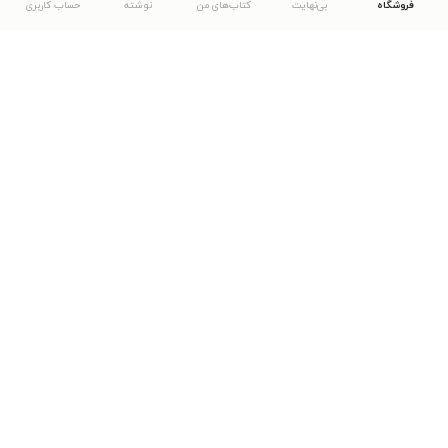
فروشگاه
بی‌نهایت
کتاب‌های من
نوشته
حساب کاربری
دانلود اپلیکیشن طاقچه
... موارد دیگر
مشاهدهٔ دیگر نسخه‌های طاقچه