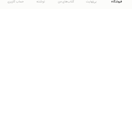
فروشگاه
بی‌نهایت
کتاب‌های من
نوشته
حساب کاربری
دانلود اپلیکیشن طاقچه
... موارد دیگر
مشاهدهٔ دیگر نسخه‌های طاقچه