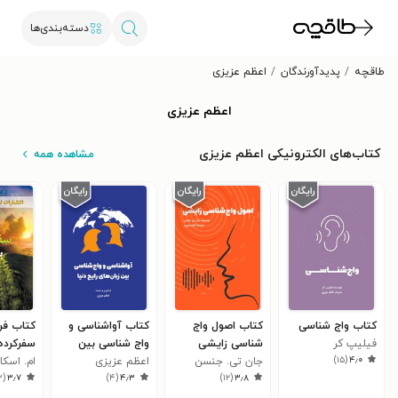
دسته‌بندی‌ها
طاقچه
پدیدآورندگان
اعظم عزیزی
اعظم عزیزی
کتاب‌های الکترونیکی اعظم عزیزی
مشاهده همه
کتاب واج شناسی
کتاب اصول واج
کتاب آواشناسی و
کتاب فرا
فیلیپ کر
شناسی زایشی
واج‌ شناسی بین
سفرکرده‌
)
۱۵
(
۴٫۰
جان تی. جنسن
اعظم عزیزی
زبان‌ های رایج دنیا
ام. اسک
(سفری بی
۳
(
۳٫۷
)
۴
(
۴٫۳
)
۱۲
(
۳٫۸
سوی رشد