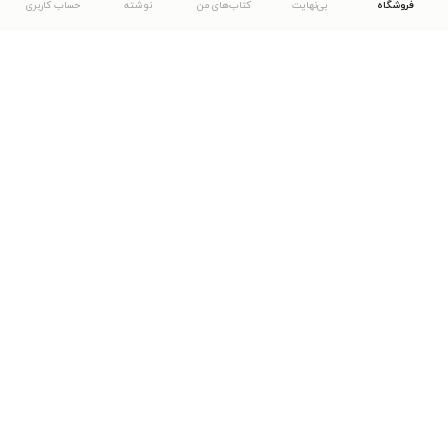
فروشگاه
بی‌نهایت
کتاب‌های من
نوشته
حساب کاربری
دانلود اپلیکیشن طاقچه
... موارد دیگر
مشاهدهٔ دیگر نسخه‌های طاقچه