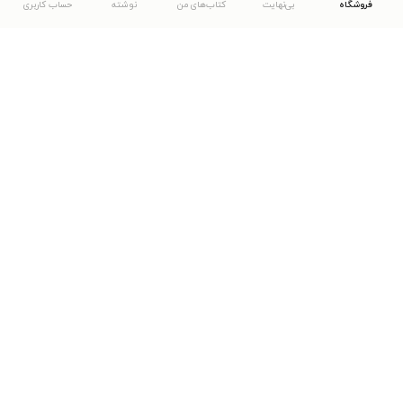
فروشگاه
بی‌نهایت
کتاب‌های من
نوشته
حساب کاربری
دانلود اپلیکیشن طاقچه
... موارد دیگر
مشاهدهٔ دیگر نسخه‌های طاقچه