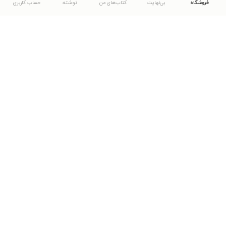
فروشگاه
بی‌نهایت
کتاب‌های من
نوشته
حساب کاربری
دانلود اپلیکیشن طاقچه
... موارد دیگر
مشاهدهٔ دیگر نسخه‌های طاقچه