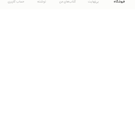
فروشگاه
بی‌نهایت
کتاب‌های من
نوشته
حساب کاربری
دانلود اپلیکیشن طاقچه
... موارد دیگر
مشاهدهٔ دیگر نسخه‌های طاقچه