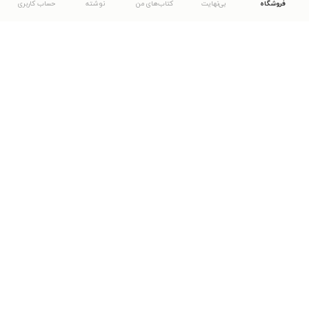
فروشگاه
بی‌نهایت
کتاب‌های من
نوشته
حساب کاربری
دانلود اپلیکیشن طاقچه
... موارد دیگر
مشاهدهٔ دیگر نسخه‌های طاقچه