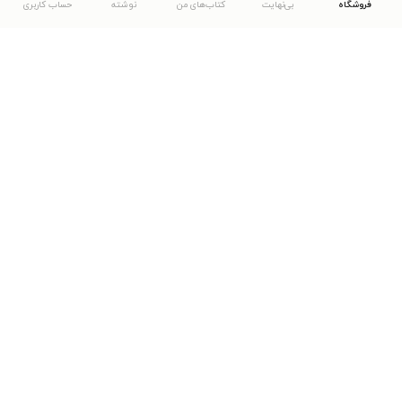
فروشگاه
بی‌نهایت
کتاب‌های من
نوشته
حساب کاربری
دانلود اپلیکیشن طاقچه
... موارد دیگر
مشاهدهٔ دیگر نسخه‌های طاقچه