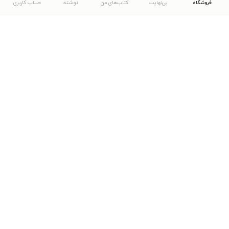
فروشگاه
بی‌نهایت
کتاب‌های من
نوشته
حساب کاربری
دانلود اپلیکیشن طاقچه
... موارد دیگر
مشاهدهٔ دیگر نسخه‌های طاقچه