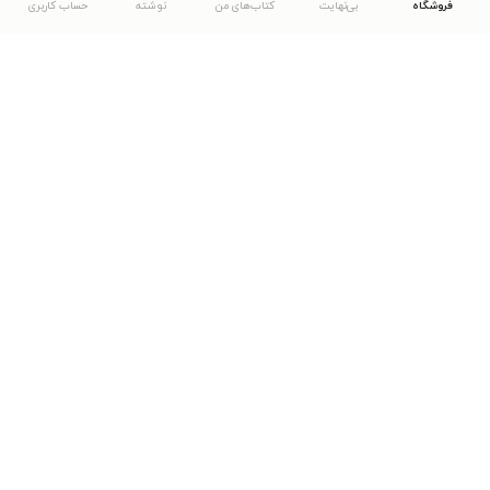
فروشگاه
بی‌نهایت
کتاب‌های من
نوشته
حساب کاربری
دانلود اپلیکیشن طاقچه
... موارد دیگر
مشاهدهٔ دیگر نسخه‌های طاقچه