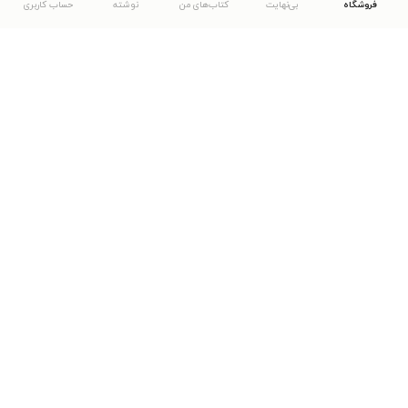
فروشگاه
بی‌نهایت
کتاب‌های من
نوشته
حساب کاربری
دانلود اپلیکیشن طاقچه
... موارد دیگر
مشاهدهٔ دیگر نسخه‌های طاقچه