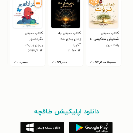
٪۲۵
کتاب صوتی
کتاب صوتی به
کتاب صوتی
کتا
شمارش معکوس تا
زمان بندی خدا
نگراناسور
لین
ثروت
راندا برن
آکیرا ‍
اعتماد کن
ریچل برایت
است
۷
)
۳۱
(
۳٫۷
)
۱
(
۵٫۰
۵۲,۵۰۰
ت
۵۹,۰۰۰
ت
۱۰,۰۰۰
ت
۷۰,۰۰۰
دانلود اپلیکیشن طاقچه