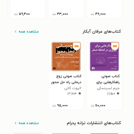
۰
زواره
تکاسی
۴۶,۰۰۰
ت
۴۳,۰۰۰
ت
۵۹,۴۰۰
ت
کتاب‌های عرفان آبکار
مشاهده همه
کتاب صوتی
کتاب صوتی زوج
راهکارهایی برای
درمانی راه حل محور
جیم لسینسکی
پیروزی در لحظه
الیوت کانی
)
۴
(
۲٫۳
)
۱
(
۵٫۰
صفر
۱۱۰,۰۰۰
ت
۹۵,۰۰۰
ت
کتاب‌های انتشارات ترانه پدرام
مشاهده همه