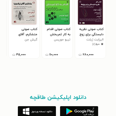
کتاب صوتی نظریه
کتاب صوتی اقدام
کتاب صوتی
کتا
دلبستگی برای زوج‌
به کار ثمربخش
متشکرم، آقای
گرگ
ها
الیزابت ژیلت
تیبو موریس
نیکسون!
گیش جن
)
۲
(
۵٫۰
۲۸۰,۰۰۰
ت
۱۱۰,۰۰۰
ت
۴۵,۰۰۰
ت
دانلود اپلیکیشن طاقچه