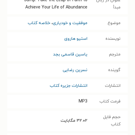
عنوان در زبان
Jump: Take the Leap of Faith to
مبدأ
Achieve Your Life of Abundance
موضوع
موفقیت و خودیاری
،
خلاصه کتاب
نویسنده
استیو هاروی
مترجم
یاسین قاسمی بجد
گوینده
نسرین رضایی
انتشارات
انتشارات جزیره کتاب
فرمت کتاب
MP3
حجم فایل
۳۲.۰۲
مگابایت
کتاب