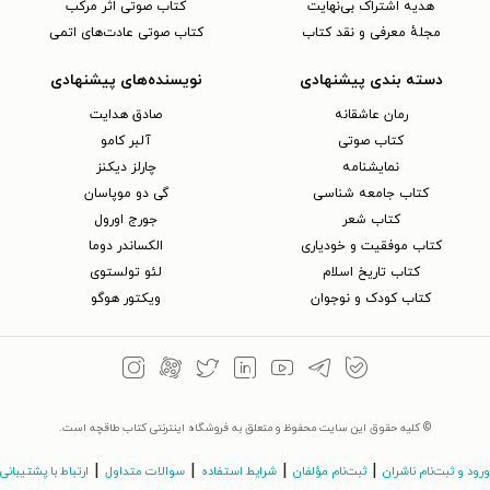
هدیه اشتراک بی‌نهایت
کتاب صوتی اثر مرکب
مجلهٔ معرفی و نقد کتاب
کتاب صوتی عادت‌های اتمی
دسته بندی پیشنهادی
نویسنده‌های پیشنهادی
رمان عاشقانه
صادق هدایت
کتاب‌ صوتی
آلبر کامو
نمایشنامه
چارلز دیکنز
کتاب جامعه شناسی
گی دو موپاسان
کتاب شعر
جورج اورول
کتاب موفقیت و خودیاری
الکساندر دوما
کتاب تاریخ اسلام
لئو تولستوی
کتاب کودک و نوجوان
ویکتور هوگو
© کلیه حقوق این سایت محفوظ و متعلق به فروشگاه اینترنتی کتاب طاقچه است.
|
|
|
|
ورود و ثبت‌نام ناشران
ثبت‌نام مؤلفان
شرایط استفاده
سوالات متداول
ارتباط با پشتیبانی