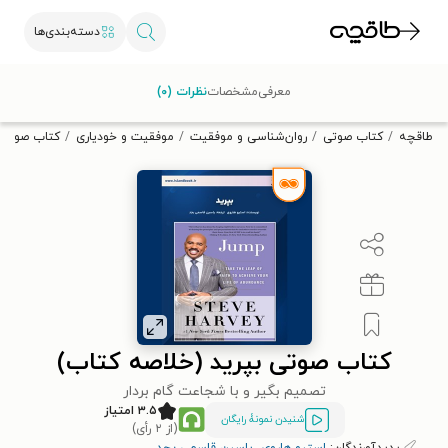
دسته‌بندی‌ها
با کد تخفیف OFF30 اولین کتاب الکترونیکی یا صوتی‌ات را با ۳۰٪
معرفی
مشخصات
نظرات (۰)
تخفیف از طاقچه دریافت کن.
طاقچه
کتاب صوتی
روان‌شناسی و موفقیت
موفقیت و خودیاری
کتاب صوتی ب
کتاب صوتی بپرید (خلاصه کتاب)
تصمیم بگیر و با شجاعت گام بردار
۳.۵ امتیاز
شنیدن نمونۀ رایگان
(از ۲ رأی)