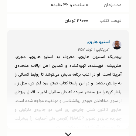
مدت‌زمان
۰ ساعت و ۳۲ دقیقه
قیمت کتاب
۴۹۰۰۰
تومان
استیو هاروی
آمریکایی | تولد ۱۹۵۷
برودریک استیون هاروی، معروف به استیو هاروی، مجری،
هنرپیشه، نویسنده، تهیه‌کننده و کمدین اهل ایالات متحده‌ی
آمریکا است. او در اغلب برنامه‌هایش می‌کوشد تا روابط انسانی را
به چالش بکشد؛ و در این راستا کتاب «مثل مرد فکر کن، مثل زن
رفتار کن» را نیز منتشر نموده که طی سالیان اخیر با اقبال ویژه‌ای
از سوی مخاطبان حوزه‌ی روانشناسی و موفقیت مواجه شده است.
هاروی تاکنون شش جایزه‌ی روز امی، دو جایزه‌ی مارکونی و
چهارده جایزه‌ی تصویر NAACP (انجمن ملی [حمایت از] پیشرفت
رنگین‌پوستان آمریکا) را کسب کرده است.