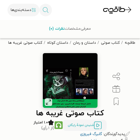
دسته‌بندی‌ها
با کد تخفیف OFF30 اولین کتاب الکترونیکی یا صوتی‌ات را با ۳۰٪
معرفی
مشخصات
نظرات (۰)
تخفیف از طاقچه دریافت کن.
طاقچه
کتاب صوتی
داستان و رمان
داستان کوتاه
کتاب صوتی غریبه ها
کتاب صوتی غریبه ها
۱.۰ امتیاز
شنیدن نمونۀ رایگان
(از ۱ رأی)
پدیدآورندگان:
گلبرگ فیروزی