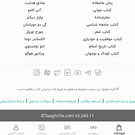
رمان عاشقانه
صادق هدایت
کتاب‌ صوتی
آلبر کامو
نمایشنامه
چارلز دیکنز
کتاب جامعه شناسی
گی دو موپاسان
کتاب شعر
جورج اورول
کتاب موفقیت و خودیاری
الکساندر دوما
کتاب تاریخ اسلام
لئو تولستوی
کتاب کودک و نوجوان
ویکتور هوگو
© کلیه حقوق این سایت محفوظ و متعلق به فروشگاه اینترنتی کتاب طاقچه است.
|
|
|
|
ورود و ثبت‌نام ناشران
ثبت‌نام مؤلفان
شرایط استفاده
سوالات متداول
ارتباط با پشتیبانی
©Taaghche.com
v
3.243.11
فروشگاه
بی‌نهایت
کتاب‌های من
نوشته
حساب کاربری