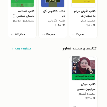
کتاب نگرش مردم
کتاب کاکتوس گل
کتاب نقدنامه
کتا
به سازمان‌ها
دار
باستان شناسی (۱)
در 
مجتبی ملکی
طیبه انگزبانی
سیدمهدی موسوی
زهرا
)
۱
(
۵٫۰
)
۱
(
۵٫۰
خیمه‌سری
کوهپر
۲۰,۰۰۰
ت
۱۴۵,۰۰۰
ت
۱۲۳,۳۰۰
ت
کتاب‌های سعیده فضلوی
مشاهده همه
کتاب صوتی
سرزمین تقصیر
سعیده فضلوی
)
۵
(
۲٫۸