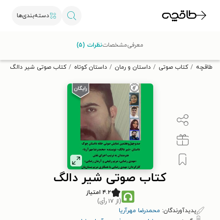
دسته‌بندی‌ها
با کد تخفیف OFF30 اولین کتاب الکترونیکی یا صوتی‌ات را با ۳۰٪
معرفی
مشخصات
نظرات (۵)
تخفیف از طاقچه دریافت کن.
طاقچه
کتاب صوتی
داستان و رمان
داستان کوتاه
کتاب صوتی شیر دالگ
کتاب صوتی شیر دالگ
۴.۲ امتیاز
(از ۱۷ رأی)
پدیدآورندگان:
محمدرضا مهرآریا