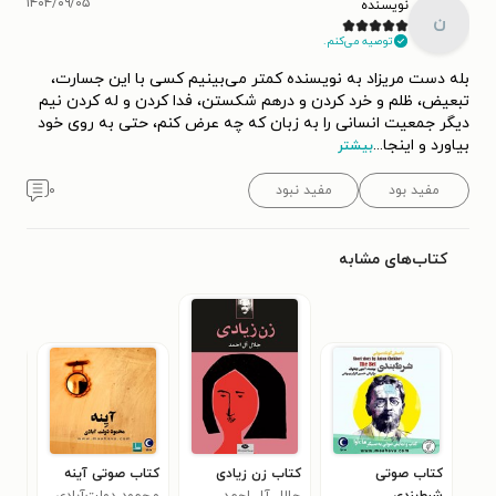
۱۴۰۴/۰۹/۰۵
نویسنده
ن
توصیه می‌کنم.
بله دست مریزاد به نویسنده کمتر می‌بینیم کسی با این جسارت،
تبعیض، ظلم و خرد کردن و درهم شکستن، فدا کردن و له کردن نیم
دیگر جمعیت انسانی را به زبان که چه عرض کنم، حتی به روی خود
بیاورد و اینجا
...
بیشتر
مفید بود
مفید نبود
۰
کتاب‌های مشابه
کتاب صوتی
کتاب زن زیادی
کتاب صوتی آینه
کتا
شرط‌بندی
جلال آل احمد
محمود دولت‌آبادی
سام