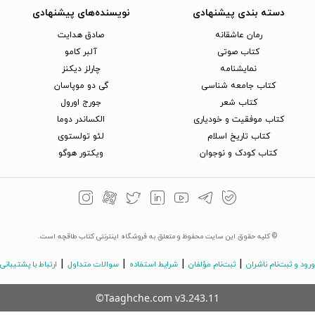
دسته بندی پیشنهادی
نویسنده‌های پیشنهادی
رمان عاشقانه
صادق هدایت
کتاب‌ صوتی
آلبر کامو
نمایشنامه
چارلز دیکنز
کتاب جامعه شناسی
گی دو موپاسان
کتاب شعر
جورج اورول
کتاب موفقیت و خودیاری
الکساندر دوما
کتاب تاریخ اسلام
لئو تولستوی
کتاب کودک و نوجوان
ویکتور هوگو
© کلیه حقوق این سایت محفوظ و متعلق به فروشگاه اینترنتی کتاب طاقچه است.
|
|
|
|
ورود و ثبت‌نام ناشران
ثبت‌نام مؤلفان
شرایط استفاده
سوالات متداول
ارتباط با پشتیبانی
©Taaghche.com
v
3.243.11