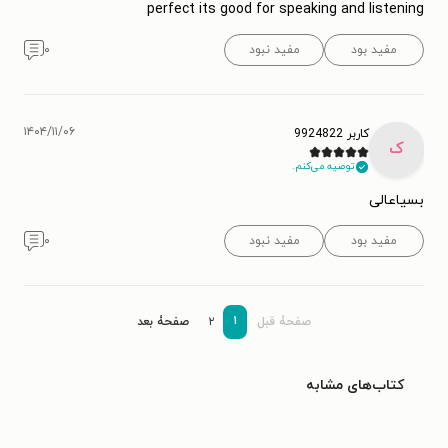
perfect its good for speaking and listening
مفید بود
مفید نبود
۰
۱۴۰۴/۱۱/۰۶
کاربر 9924822
ک
توصیه می‌کنم.
بسیاعالی
مفید بود
مفید نبود
۰
۱
صفحۀ قبل
۲
صفحۀ بعد
کتاب‌های مشابه