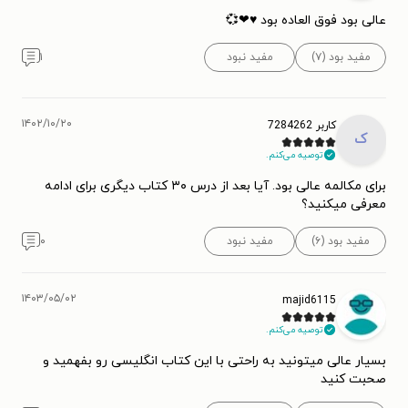
عالی بود فوق العاده بود ♥❤💞
مفید بود (۷)
مفید نبود
۱
۱۴۰۲/۱۰/۲۰
کاربر 7284262
ک
توصیه می‌کنم.
برای مکالمه عالی بود. آیا بعد از درس ۳۰ کتاب دیگری برای ادامه
معرفی میکنید؟
مفید بود (۶)
مفید نبود
۰
۱۴۰۳/۰۵/۰۲
majid6115
توصیه می‌کنم.
بسیار عالی میتونید به راحتی با این کتاب انگلیسی رو بفهمید و
صحبت کنید