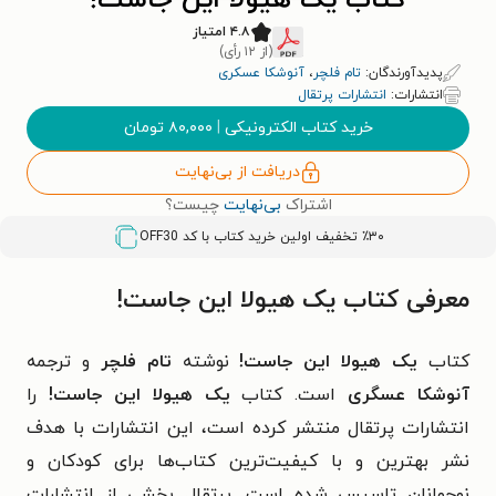
کتاب یک هیولا این جاست!
۴.۸ امتیاز
(از ۱۲ رأی)
پدیدآورندگان:
تام فلچر
،
آنوشکا عسکری
انتشارات:
انتشارات پرتقال
خرید کتاب الکترونیکی
|
۸۰,۰۰۰
تومان
دریافت از بی‌نهایت
اشتراک
بی‌نهایت
چیست؟
٪۳۰ تخفیف اولین خرید کتاب با کد
OFF30
معرفی کتاب یک هیولا این جاست!
کتاب
یک هیولا این جاست!
نوشته
تام فلچر
و ترجمه
آنوشکا عسگری
است. کتاب
یک هیولا این جاست!
را
انتشارات پرتقال منتشر کرده است، این انتشارات با هدف
نشر بهترین و با کیفیت‌ترین کتاب‌ها برای کودکان و
نوجوانان تاسیس شده است. پرتقال بخشی از انتشارات