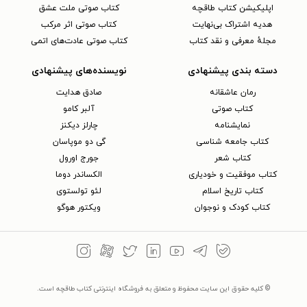
اپلیکیشن کتاب طاقچه
کتاب صوتی ملت عشق
هدیه اشتراک بی‌نهایت
کتاب صوتی اثر مرکب
مجلهٔ معرفی و نقد کتاب
کتاب صوتی عادت‌های اتمی
دسته بندی پیشنهادی
نویسنده‌های پیشنهادی
رمان عاشقانه
صادق هدایت
کتاب‌ صوتی
آلبر کامو
نمایشنامه
چارلز دیکنز
کتاب جامعه شناسی
گی دو موپاسان
کتاب شعر
جورج اورول
کتاب موفقیت و خودیاری
الکساندر دوما
کتاب تاریخ اسلام
لئو تولستوی
کتاب کودک و نوجوان
ویکتور هوگو
© کلیه حقوق این سایت محفوظ و متعلق به فروشگاه اینترنتی کتاب طاقچه است.