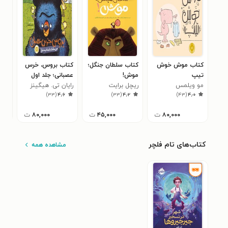
کتاب موش خوش
کتاب سلطان جنگل؛
کتاب بروس، خرس
کتا
تیپ
موش!
عصبانی؛ جلد اول
دیگ
مو ویلمس
ریچل برایت
رایان تی. هیگینز
جور
۳
)
۳۳
(
۴٫۶
)
۳۳
(
۴٫۲
)
۴۳
(
۴٫۰
۸۰,۰۰۰
ت
۴۵,۰۰۰
ت
۸۰,۰۰۰
ت
کتاب‌های تام فلچر
مشاهده همه