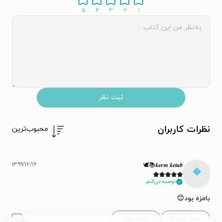
۵
۴
۳
۲
۱
ثبت نظر
نظرات کاربران
محبوب‌ترین
۱۳۹۹/۱۲/۱۶
𝒌𝒆𝒓𝒎 𝒌𝒆𝒕𝒂𝒃📚🕊️

توصیه می‌کنم.
بامزه بود😊
۰
مفید نبود
مفید بود (۱۱)