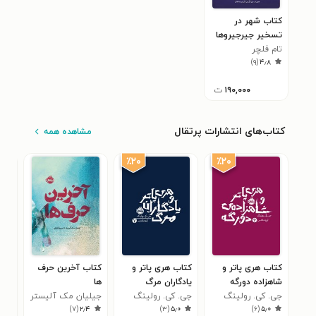
کتاب شهر در
تسخیر جیرجیروها
تام فلچر
)
۹
(
۴٫۸
۱۹۰,۰۰۰
ت
کتاب‌های انتشارات پرتقال
مشاهده همه
٪۲۰
٪۲۰
کتاب هری پاتر و
کتاب هری پاتر و
کتاب آخرین حرف
کتا
شاهزاده دورگه
یادگاران مرگ
ها
وان
جی. کی. رولینگ
جی. کی. رولینگ
جیلیان مک آلیستر
خان
جسی
۳
)
۷
(
۲٫۴
)
۳
(
۵٫۰
)
۶
(
۵٫۰