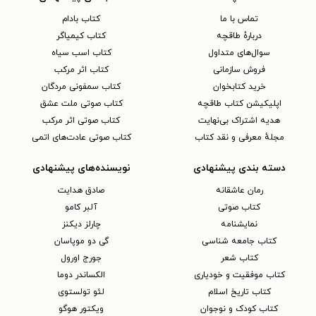
تماس با ما
کتاب بادام
دربارهٔ طاقچه
کتاب کیمیاگر
سوال‌های متداول
کتاب اسب سیاه
فروش سازمانی
کتاب اثر مرکب
خرید کتابخوان
کتاب سمفونی مردگان
اپلیکیشن کتاب طاقچه
کتاب صوتی ملت عشق
هدیه اشتراک بی‌نهایت
کتاب صوتی اثر مرکب
مجلهٔ معرفی و نقد کتاب
کتاب صوتی عادت‌های اتمی
دسته بندی پیشنهادی
نویسنده‌های پیشنهادی
رمان عاشقانه
صادق هدایت
کتاب‌ صوتی
آلبر کامو
نمایشنامه
چارلز دیکنز
کتاب جامعه شناسی
گی دو موپاسان
کتاب شعر
جورج اورول
کتاب موفقیت و خودیاری
الکساندر دوما
کتاب تاریخ اسلام
لئو تولستوی
کتاب کودک و نوجوان
ویکتور هوگو