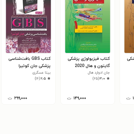
شکی
کتاب فیزیولوژی پزشکی
کتاب GBS بافت‌شناسی
گایتون و هال 2020
پزشکی جان کوئیرا
جان ادوارد هال
(ویراست چهاردهم)
بیتا عسگری
)
۱۶
(
۲٫۵
)
۲۵
(
۳٫۰
بخش ۱ مقدمه‌ای بر
فیزیولوژی، بخش ۲
فیزیولوژی غشاء عصب و
ت
۱۴۹,۰۰۰
ت
۲۹۹,۰۰۰
ت
عضله