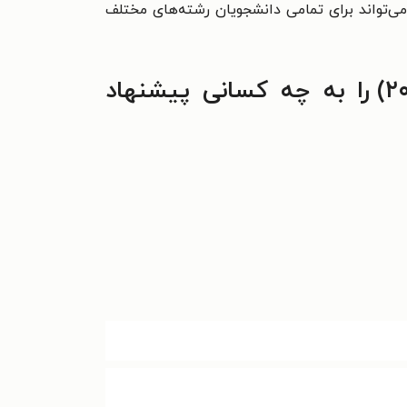
‌تواند برای تمامی دانشجويان رشته‌های مختلف
خلاصه ایمونولوژی سلولی و مولکولی (ابوالعباس ۲۰۱۸) را به چه کسانی پیشنهاد