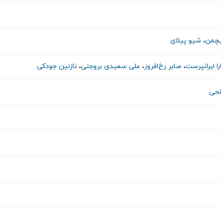
یچمن
،
شیو پیلای
ا ایرانپرست
،
صابر رخ‌افروز
،
علی سعیدی بروجنی
،
نازنین جودکی
لحی