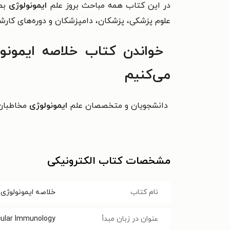
در اين كتاب همه مباحث بروز علم
ايمونولوژی
بصو
علوم پزشكی، پزشكان، دامپزشكان و دوره‌های
كارش
خواندن کتاب
می‌کنیم
دانشجویان و متخصصان علم
ایمونولوژی
مخاطبان 
مشخصات کتاب الکترونیکی
نام کتاب
خلاصه ایمونولوژی سل
عنوان در زبان مبدأ
cular Immunology