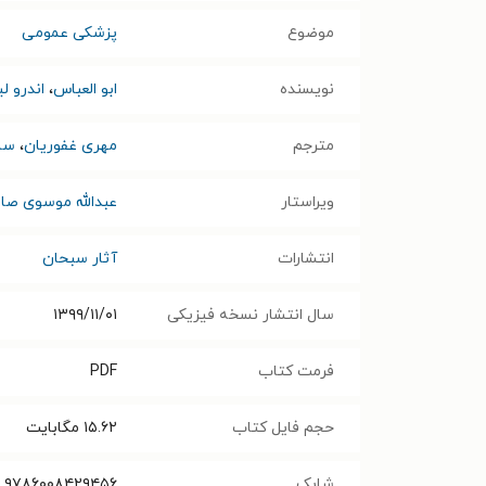
موضوع
پزشکی عمومی
نویسنده
ابو العباس
،
اندرو ل
مترجم
مهری غفوریان
،
سار
ویراستار
عبدالله موسوی صا
انتشارات
آثار سبحان
سال انتشار نسخه فیزیکی
۱۳۹۹/۱۱/۰۱
فرمت کتاب
PDF
حجم فایل کتاب
۱۵.۶۲
مگابایت
شابک
۹۷۸۶۰۰۸۴۲۹۴۵۶