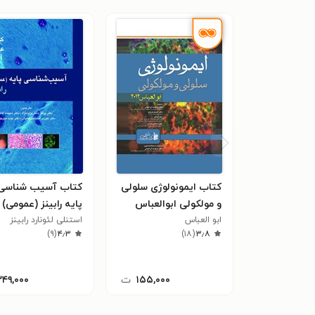
کتاب ایمونولوژی سلولی
کتاب آسیب شناسی
و مولکولی ابوالعباس
پایه رابینز (عمومی)
۲۰۱۲
ابو العباس
استنلی‌ لئونارد ‏‫رابینز
)
۹
(
۴٫۳
)
۱۸
(
۳٫۸
۱۵۵,۰۰۰
ت
۲۴۹,۰۰۰