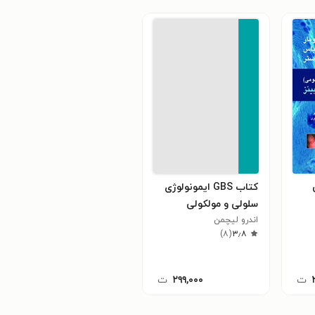
کتاب GBS ایمونولوژی
سلولی و مولکولی
اندرو لیچمن
ابوالعباس; به همراه با
)
۸
(
۳٫۸
آخرین آزمون ‌های
موضوعی
ت
۲۹۹,۰۰۰
ت