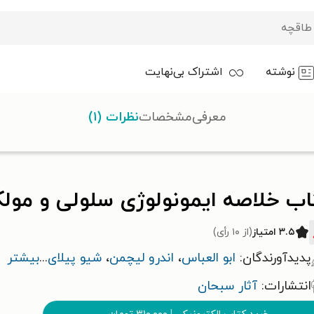
نوشته
اشتراک بی‌نهایت
 و مولکولی (ابوالعباس ۲۰۱۸)
معرفی
مشخصات
نظرات (۱)
ب خلاصه ایمونولوژی سلولی و مولکولی 
۳.۵ امتیاز
(از ۱۰ رأی)
پدیدآورندگان:
ابو العباس
،
اندرو لیچمن
،
شیو پیلای
...
بیشتر
انتشارات:
آثار سبحان