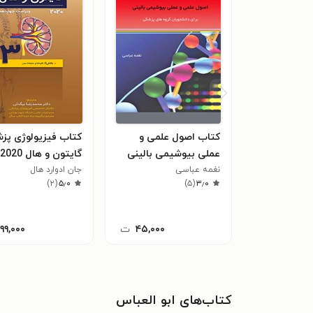
کتاب اصول علمی و
کتاب فیزیولوژی پز
عملی بیوشیمی بالینی
گایتون و هال 2020
نغمه عباسی
جان ادوارد هال
(ویراست چهاردهم)
)
۲
(
۵٫۰
)
۵
(
۳٫۰
بخش ۵ کلیه ها و
مایعات بدن
۴۵,۰۰۰
ت
۱۹۹,۰۰۰
کتاب‌های ابو العباس