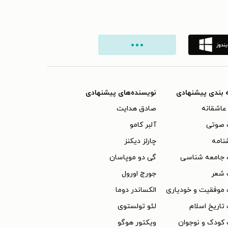
 بندی پیشنهادی
نویسنده‌های پیشنهادی
عاشقانه
صادق هدایت
 صوتی
آلبر کامو
نامه
چارلز دیکنز
 جامعه شناسی
گی دو موپاسان
 شعر
جورج اورول
موفقیت و خودیاری
الکساندر دوما
تاریخ اسلام
لئو تولستوی
کودک و نوجوان
ویکتور هوگو