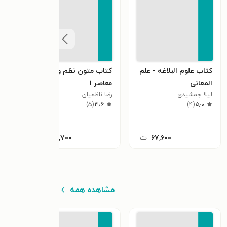
کتاب علوم البلاغه - علم
کتاب متون نظم و نثر
کتاب
المعانی
معاصر ۱
ذبیح 
٫۸
لیلا جمشیدی
رضا ناظمیان
)
۵
(
۳٫۶
)
۴
(
۵٫۰
۶۷,۶۰۰
ت
۶۳,۷۰۰
ت
مشاهده همه