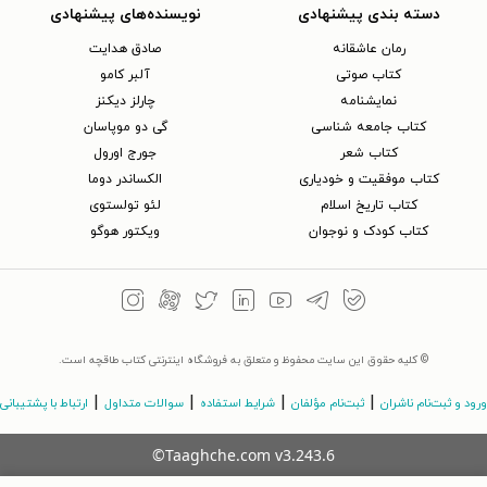
دسته بندی پیشنهادی
نویسنده‌های پیشنهادی
رمان عاشقانه
صادق هدایت
کتاب‌ صوتی
آلبر کامو
نمایشنامه
چارلز دیکنز
کتاب جامعه شناسی
گی دو موپاسان
کتاب شعر
جورج اورول
کتاب موفقیت و خودیاری
الکساندر دوما
کتاب تاریخ اسلام
لئو تولستوی
کتاب کودک و نوجوان
ویکتور هوگو
© کلیه حقوق این سایت محفوظ و متعلق به فروشگاه اینترنتی کتاب طاقچه است.
|
|
|
|
ورود و ثبت‌نام ناشران
ثبت‌نام مؤلفان
شرایط استفاده
سوالات متداول
ارتباط با پشتیبانی
©Taaghche.com
v
3.243.6