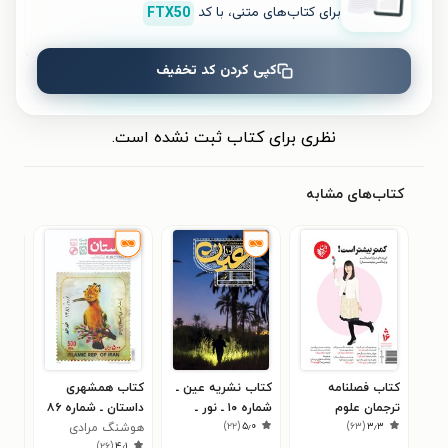
برای کتاب‌های متنی، با کد
FTX50
کپی کردن کد تخفیف
ثبت نظر
نظری برای کتاب ثبت نشده است.
کتاب‌های مشابه
کتاب فصلنامه
کتاب نشریه عین ـ
کتاب همشهری
کتا
ترجمان علوم
شماره ۱۰ ـ نور ـ
داستان ـ شماره ۸۶
ناد
۰
)
۲۲
(
۵٫۰
)
۶۳
(
۳٫۳
انسانی _ شماره ۱۶
زمستان ۱۴۰۴
ـ اسفند ۹۶ و
هوشنگ مرادی
)
۲۶
(
۴٫۱
_ پاییز ۹۹
کرمانی
فروردین ۹۷
۳۹۹