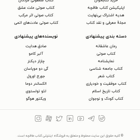
خرید کتابخوان
کتاب سمفونی مردگان
اپلیکیشن کتاب طاقچه
کتاب صوتی ملت عشق
هدیه اشتراک بی‌نهایت
کتاب صوتی اثر مرکب
مجلهٔ معرفی و نقد کتاب
کتاب صوتی عادت‌های اتمی
دسته بندی پیشنهادی
نویسنده‌های پیشنهادی
رمان عاشقانه
صادق هدایت
کتاب‌ صوتی
آلبر کامو
نمایشنامه
چارلز دیکنز
کتاب جامعه شناسی
گی دو موپاسان
کتاب شعر
جورج اورول
کتاب موفقیت و خودیاری
الکساندر دوما
کتاب تاریخ اسلام
لئو تولستوی
کتاب کودک و نوجوان
ویکتور هوگو
© کلیه حقوق این سایت محفوظ و متعلق به فروشگاه اینترنتی کتاب طاقچه است.