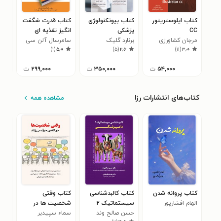
کتاب ایلوستریتور
کتاب بیوتکنولوژی
کتاب قدرت شگفت
کتا
CC
پزشکی
انگیز تغذیه ای
پزش
مرجان کشاورزی
برنارد گلیک
سلول های بنیادی
سامرسال آلن سی
هال ۲۰۱۱ (جلد
آرتو
۹
)
۱
(
۵٫۰
)
۵
(
۲٫۶
)
۱۱
(
۳٫۰
۵۴,۰۰۰
ت
۳۵۰,۰۰۰
ت
۲۹۹,۰۰۰
ت
کتاب‌های انتشارات رزا
مشاهده همه
کتاب پروانه شدن
کتاب کالبدشناسی
کتاب وقتی
کتا
الهام افشارپور
سیستماتیک ۲
شخصیت ها در
نسی
۰
دامپزشکی
حسن صالح وند
سماء سپیدبر
کلاس حرف می زنند