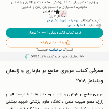
ویژه‌ی دانشجویان رشته پزشکی، امتحانات پره‌انترنی پزشکان
عمومی، دستیاران و دانشجویان زنان و مامایی
۳.۶ امتیاز
(از ۱۹ رأی)
پدیدآورندگان:
الهام زارع
،
شهناز شکرفروش
انتشارات:
انتشارات بشری
خرید کتاب الکترونیکی
|
۶۰,۰۰۰
تومان
دریافت از بی‌نهایت
اشتراک
بی‌نهایت
چیست؟
٪۳۰ تخفیف اولین خرید کتاب با کد
OFF30
معرفی کتاب مروری جامع بر بارداری و زایمان
ویلیامز ۲۰۱۸
مروری جامع بر بارداری و زایمان ویلیامز ۲۰۱۸
با ترجمه
الهام
زارع
، عضو هیيت علمی دانشگاه علوم پزشکی شهید بهشتی
و شهناز شکرفروش، عضو هیئت علمی دانشگاه آزاد اسلامی