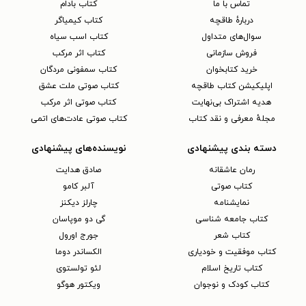
تماس با ما
کتاب بادام
دربارهٔ طاقچه
کتاب کیمیاگر
سوال‌های متداول
کتاب اسب سیاه
فروش سازمانی
کتاب اثر مرکب
خرید کتابخوان
کتاب سمفونی مردگان
اپلیکیشن کتاب طاقچه
کتاب صوتی ملت عشق
هدیه اشتراک بی‌نهایت
کتاب صوتی اثر مرکب
مجلهٔ معرفی و نقد کتاب
کتاب صوتی عادت‌های اتمی
دسته بندی پیشنهادی
نویسنده‌های پیشنهادی
رمان عاشقانه
صادق هدایت
کتاب‌ صوتی
آلبر کامو
نمایشنامه
چارلز دیکنز
کتاب جامعه شناسی
گی دو موپاسان
کتاب شعر
جورج اورول
کتاب موفقیت و خودیاری
الکساندر دوما
کتاب تاریخ اسلام
لئو تولستوی
کتاب کودک و نوجوان
ویکتور هوگو