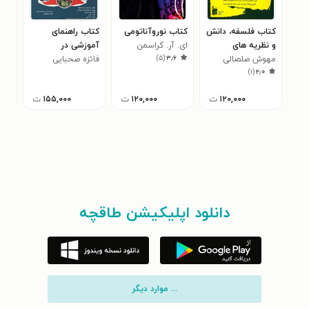
کتاب فلسفه، دانش
کتاب نوروآناتومی
کتاب راهنمای
کتا
و نظریه های
ای. آر. کراسمن
آموزشی در
اول
)
۵
(
۳٫۶
پرستاری
مهوش صلصالی
فائزه صحبایی
کارآموزی بهداشت
دورا
هوار
۵
)
۱
(
۲٫۰
۱۲۰,۰۰۰
ت
۱۲۰,۰۰۰
ت
۱۵۵,۰۰۰
ت
دانلود اپلیکیشن طاقچه
... موارد دیگر