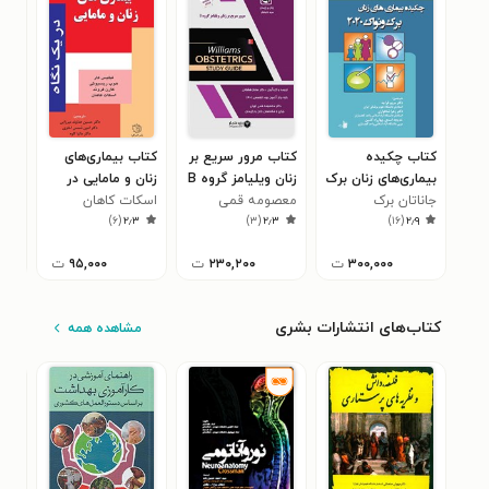
کتاب چکیده
کتاب مرور سریع بر
کتاب بیماری‌های
کتا
بیماری‌های زنان برک
زنان ویلیامز گروه B
زنان و مامایی در
بکمن
و نواک ۲۰۲۰
جاناتان برک
معصومه قمی
یک نگاه
اسکات کاهان
فره
۶
)
۶
(
۲٫۳
)
۳
(
۲٫۳
)
۱۶
(
۲٫۹
اویلی
۳۰۰,۰۰۰
ت
۲۳۰,۲۰۰
ت
۹۵,۰۰۰
ت
کتاب‌های انتشارات بشری
مشاهده همه