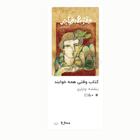
کتاب وقتی همه خوابند
بنفشه چاپاری
)
۱
(
۵٫۰
۶,۶۰۰
ت