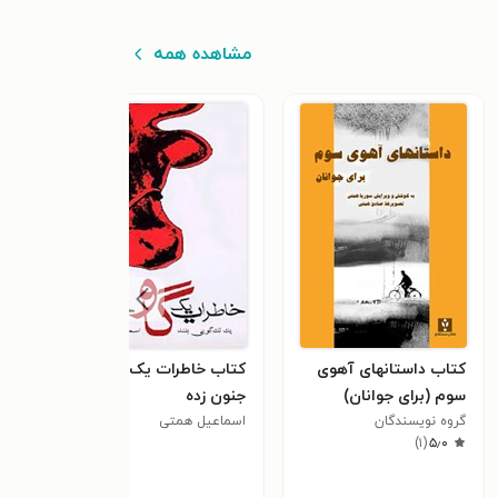
مشاهده همه
کتاب داستانهای آهوی
کتاب خاطرات یک گاو
کتاب
سوم (برای جوانان)
جنون زده
سوم 
گروه نویسندگان
اسماعیل همتی
کودک
٫۳
)
۱
(
۵٫۰