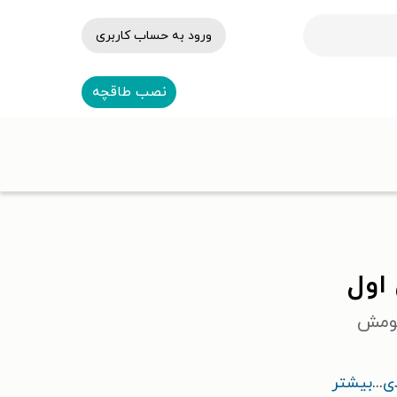
ورود به حساب کاربری
نصب طاقچه
 اول
کومش
ی
...
بیشتر