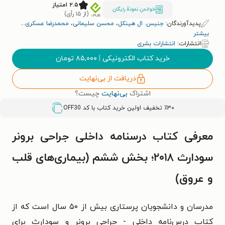
قلب و عروق)
۲.۵ امتیاز
خواندن نمونۀ رایگان
(از ۱۵ رأی)
پدیدآورندگان:
جنیس. ال هینکل
،
محسن سلیمانی
،
محمدرضا عسکری
...
بیشتر
انتشارات:
انتشارات بشری
خرید کتاب الکترونیکی
|
۸۵,۰۰۰
تومان
دریافت از بی‌نهایت
اشتراک
بی‌نهایت
چیست؟
٪۳۰ تخفیف اولین خرید کتاب با کد
OFF30
معرفی کتاب درسنامه داخلی جراحی برونر
سودارث ۲۰۱۸؛ بخش ششم (بیماری‌های قلب
و عروق)
مدرسان و دانشجویان پرستاری بیش از ۵۰ سال است که از
کتاب درس‌نامه داخلی - جراحی برونر و سودارث برای