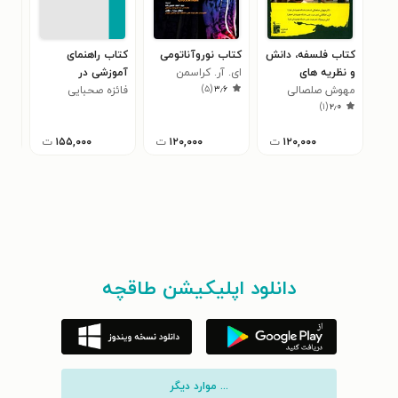
کتاب فلسفه، دانش
کتاب نوروآناتومی
کتاب راهنمای
کتا
و نظریه های
ای. آر. کراسمن
آموزشی در
اول
)
۵
(
۳٫۶
پرستاری
مهوش صلصالی
فائزه صحبایی
کارآموزی بهداشت
دورا
هوار
۵
)
۱
(
۲٫۰
۱۲۰,۰۰۰
ت
۱۲۰,۰۰۰
ت
۱۵۵,۰۰۰
ت
دانلود اپلیکیشن طاقچه
... موارد دیگر