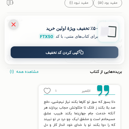
مفید بود (۵۱)
مفید نبود (۱)
۱
۱۳۹۷/۰۶/۱۴
Parsa
P
٪۵۰ تخفیف ویژۀ اولین خرید
برای کتاب‌های متنی، با کد
FTX50
این جوکه ؟ یا جدی جدی کتاب درسی ۳۰۰ صفحه‌ای رو باید
اینجوری بخونیم ؟ ایپاب ؟ واقعا؟
کپی کردن کد تخفیف
مفید بود (۲۲)
مفید نبود
۴
مشاهده همه
(۱)
بریده‌هایی از کتاب
ائلمیر
۱
دلا بسوز که سوز تو کارها بکند نیاز نیم‌شبی، دفع
صد بلا بکند ز مُلک تا ملکوتش حجاب بردارند هر
آنکه خدمت جام جهان‌نما بکند طبیب عشق
مسیحادم است و مشفق لیک چو درد در تو نبیند
که را دوا بکند تو با خدای خود انداز کار و دل