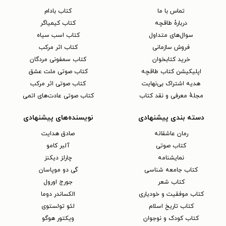
تماس با ما
کتاب بادام
دربارهٔ طاقچه
کتاب کیمیاگر
سوال‌های متداول
کتاب اسب سیاه
فروش سازمانی
کتاب اثر مرکب
خرید کتابخوان
کتاب سمفونی مردگان
اپلیکیشن کتاب طاقچه
کتاب صوتی ملت عشق
هدیه اشتراک بی‌نهایت
کتاب صوتی اثر مرکب
مجلهٔ معرفی و نقد کتاب
کتاب صوتی عادت‌های اتمی
دسته بندی پیشنهادی
نویسنده‌های پیشنهادی
رمان عاشقانه
صادق هدایت
کتاب‌ صوتی
آلبر کامو
نمایشنامه
چارلز دیکنز
کتاب جامعه شناسی
گی دو موپاسان
کتاب شعر
جورج اورول
کتاب موفقیت و خودیاری
الکساندر دوما
کتاب تاریخ اسلام
لئو تولستوی
کتاب کودک و نوجوان
ویکتور هوگو