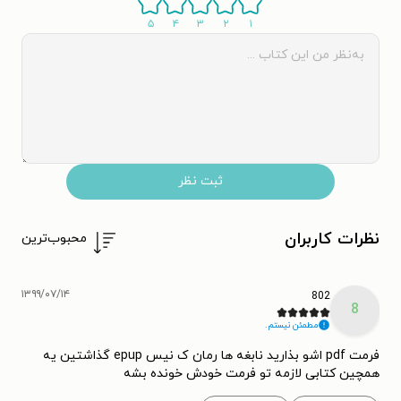
۵
۴
۳
۲
۱
ثبت نظر
نظرات کاربران
محبوب‌ترین
۱۳۹۹/۰۷/۱۴
802
8
مطمئن نیستم.
فرمت pdf اشو بذارید نابغه ها رمان ک نیس epup گذاشتین یه
همچین کتابی لازمه تو فرمت خودش خونده بشه