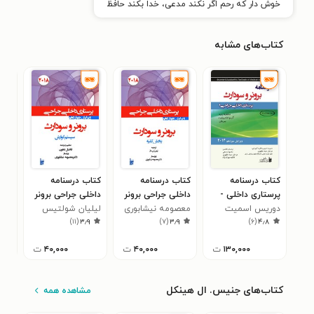
خوش دار که رحم اگر نکند مدعی، خدا بکند حافظ
کتاب‌های مشابه
کتاب درسنامه
کتاب درسنامه
کتاب درسنامه
کتا
پرستاری داخلی -
داخلی جراحی برونر
داخلی جراحی برونر
داخ
جراحی برونر
دوریس اسمیت
سودارث 2018
معصومه نیشابوری
لیلیان شولتیس
سودارث ۲۰۱۸ بخش
لیل
۵
)
۱۱
(
۳٫۹
)
۷
(
۳٫۹
)
۶
(
۴٫۸
سودارث
سودارث، جلد اول،
بخش دوازدهم کلیه
برونر
دهم سیستم
برون
بخش
2014 (ویرایش
و مجاری ادراری
گوارش
پرس
۱۳۰,۰۰۰
ت
۴۰,۰۰۰
ت
۴۰,۰۰۰
ت
سیزدهم)
های
کتاب‌های جنیس. ال هینکل
مشاهده همه