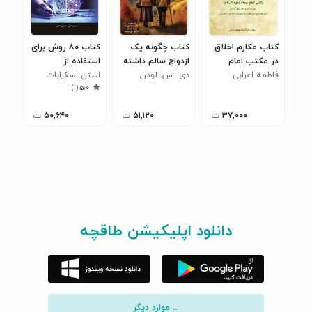
کتاب مکارم اخلاق
کتاب چگونه یک
کتاب ۸۰ روش برای
کتا
در مکتب امام
ازدواج سالم داشته
استفاده از
مصن
سجاد (ع)
فاطمه اعرابی
باشیم
دی. اس. لودن
استن اسکرابات
ChatGPT در کلاس
کود
کیب
۰
)
۱
(
۵٫۰
درس
۳۷,۰۰۰
ت
۵۱,۱۲۰
ت
۵۰,۶۴۰
ت
دانلود اپلیکیشن طاقچه
... موارد دیگر