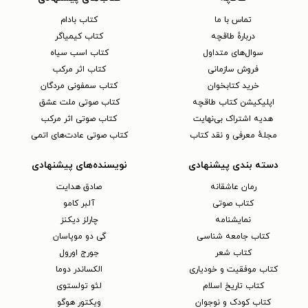
تماس با ما
کتاب بادام
دربارهٔ طاقچه
کتاب کیمیاگر
سوال‌های متداول
کتاب اسب سیاه
فروش سازمانی
کتاب اثر مرکب
خرید کتابخوان
کتاب سمفونی مردگان
اپلیکیشن کتاب طاقچه
کتاب صوتی ملت عشق
هدیه اشتراک بی‌نهایت
کتاب صوتی اثر مرکب
مجلهٔ معرفی و نقد کتاب
کتاب صوتی عادت‌های اتمی
دسته بندی پیشنهادی
نویسنده‌های پیشنهادی
رمان عاشقانه
صادق هدایت
کتاب‌ صوتی
آلبر کامو
نمایشنامه
چارلز دیکنز
کتاب جامعه شناسی
گی دو موپاسان
کتاب شعر
جورج اورول
کتاب موفقیت و خودیاری
الکساندر دوما
کتاب تاریخ اسلام
لئو تولستوی
کتاب کودک و نوجوان
ویکتور هوگو