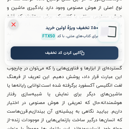
نوع اصلی از هوش مصنوعی وجود دارد :یادگیری ماشین و
هوش مصنوعی سنتی یا کلاسیک. برخی معتقدند که فقط
یادگیری ماشین باید در زمره‌ی هموش مصنوعی قرار گیرد. در
٪۵۰ تخفیف ویژۀ اولین خرید
حالی‌که بسیاری دیگر بر این باورند که هوش مصنوعی باید
برای کتاب‌های متنی، با کد
FTX50
شامل ابزارها و فناوری‌هایی هم باشد که به شیوه‌های دیگر
تصمیم‌گیری‌های هوشمندانه انجام می‌دهند.ما تعریفی
کپی کردن کد تخفیف
ساده از هوش مصنوعی را برگزیده‌ایم تا بتوانیم طیف
گسترده‌ای از ابزارها و فناوری‌هایی را که می‌توان در چارچوب
این عبارت قرار داد، پوشش دهیم. این تعریف از فرهنگ
لغت انگلیسی آکسفورد برگرفته شده است:توانایی رایانه‌ها یا
ماشین‌های دیگر برای نمایش یا شبیه‌سازی رفتار
هوشمندانه.حال که تعریفی از هوش مصنوعی در اختیار
داریم. بیایید نگاهی به پیشینه‌ی آن بیندازیم.قرن‌هاست
که انسان‌ها درگیر ساخت بازنمایی‌هایی از موجودات زنده-از
جمله خود انسان-بوده‌اند. این بازنمایی‌ها معمولاً با عنوان