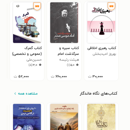
کتاب رهبری اخلاقی
کتاب سیره و
کتاب گمرک
کتا
بهروز امیدبخش
سرگذشت امام
(عمومی و تخصصی)
داخ
هیئت رئیسه
موسی صدر (جلد
حسین‌علی
رابر
)
۵
(
۳٫۰
)
۱
(
۵٫۰
اول و دوم)
جنبش أمل لبنان
اسماعیلی
کلی
۳۰,۰۰۰
ت
۶۶۰,۰۰۰
ت
۵۲,۰۰۰
ت
کتاب‌های نگاه ماندگار
مشاهده همه