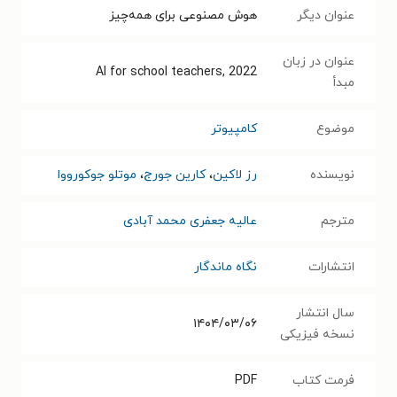
عنوان دیگر
هوش مصنوعی برای همه‌چیز
عنوان در زبان
AI for school teachers, 2022
مبدأ
موضوع
کامپیوتر
نویسنده
رز لاکین
،
کارین جورج
،
موتلو جوکورووا
مترجم
عالیه جعفری محمد آبادی
انتشارات
نگاه ماندگار
سال انتشار
۱۴۰۴/۰۳/۰۶
نسخه فیزیکی
فرمت کتاب
PDF