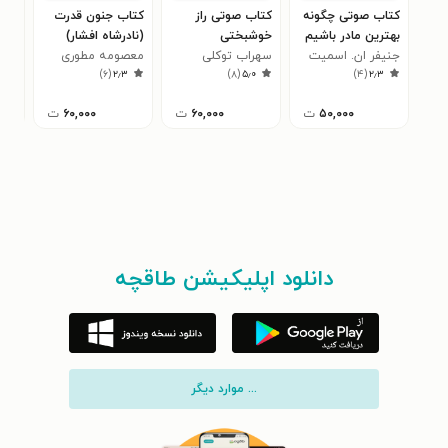
کتاب صوتی چگونه
کتاب صوتی راز
کتاب جنون قدرت
کتا
بهترین مادر باشیم
خوشبختی
(نادرشاه افشار)
طلا
جنیفر ان. اسمیت
سهراب توکلی
معصومه مطوری
پیش 
شاه
۳
)
۶
(
۲٫۳
)
۸
(
۵٫۰
)
۴
(
۲٫۳
مثا
توص
۵۰,۰۰۰
ت
۶۰,۰۰۰
ت
۶۰,۰۰۰
ت
و ر
دانلود اپلیکیشن طاقچه
... موارد دیگر