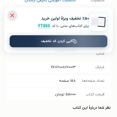
انتشارات
انتشارات آموزشی تالیفی ارشدان
سال انتشار
۱۳۹۵/۱۲/۲۵
٪۵۰ تخفیف ویژۀ اولین خرید
نسخه فیزیکی
برای کتاب‌های متنی، با کد
FTX50
فرمت کتاب
PDF
کپی کردن کد تخفیف
حجم فایل
۳.۶۵
مگابایت
کتاب
شابک
۹۷۸۶۰۰۸۱۷۰۰۱۳
تعداد صفحه‌ها
۱۵۸
صفحه
قیمت کتاب
۵۵۰۰۰
تومان
نظر شما دربارهٔ این کتاب