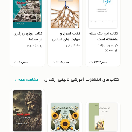
کتاب این یک سلام
کتاب اصول و
کتاب روزی روزگاری
کتا
عاشقانه است
مهارت های اساسی
در سینما
خوا
کریم رجب‌زاده
مایکل کی.
کوچینگ سازمانی
پرویز نوری
سیم
۷
)
۲
(
۳٫۰
سیمپسون
۳۳۳,۰۰۰
ت
۲۲۵,۰۰۰
ت
۹۰,۰۰۰
ت
کتاب‌های انتشارات آموزشی تالیفی ارشدان
مشاهده همه