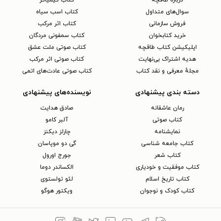
دربارهٔ طاقچه
کتاب کیمیاگر
سوال‌های متداول
کتاب اسب سیاه
فروش سازمانی
کتاب اثر مرکب
خرید کتابخوان
کتاب سمفونی مردگان
اپلیکیشن کتاب طاقچه
کتاب صوتی ملت عشق
هدیه اشتراک بی‌نهایت
کتاب صوتی اثر مرکب
مجلهٔ معرفی و نقد کتاب
کتاب صوتی عادت‌های اتمی
دسته بندی پیشنهادی
نویسنده‌های پیشنهادی
رمان عاشقانه
صادق هدایت
کتاب‌ صوتی
آلبر کامو
نمایشنامه
چارلز دیکنز
کتاب جامعه شناسی
گی دو موپاسان
کتاب شعر
جورج اورول
کتاب موفقیت و خودیاری
الکساندر دوما
کتاب تاریخ اسلام
لئو تولستوی
کتاب کودک و نوجوان
ویکتور هوگو