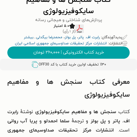
کتاب سنجش ها و مفاهیم
سایکوفیزیولوژی
پردازش‌های شناختی و هیجانی رسانه
۵.۰ امتیاز
(از ۱ رأی)
پدیدآورندگان:
رابرت اف. پاتر
،
پل بولز
،
محمد‌رضا بیگدلی
...
بیشتر
انتشارات:
انتشارات مرکز تحقیقات صداوسیمای جمهوری اسلامی ایران
خرید کتاب الکترونیکی
|
۲۶۰,۰۰۰
تومان
٪۳۰ تخفیف اولین خرید کتاب با کد
OFF30
معرفی کتاب سنجش ها و مفاهیم
سایکوفیزیولوژی
کتاب
سنجش ها و مفاهیم سایکوفیزیولوژی
نوشتهٔ
رابرت
اف. پاتر
و
پل بولز
و ترجمهٔ
سلما احمد‌لو
و
پریا آب روانی
است.
انتشارات مرکز تحقیقات صداوسیمای جمهوری