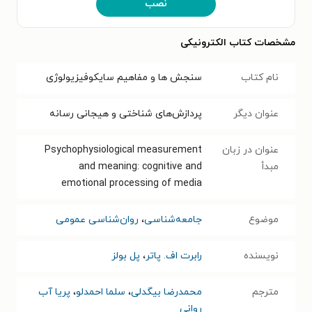
نصب
مشخصات کتاب الکترونیکی
نام کتاب
سنجش ها و مفاهیم سایکوفیزیولوژی
عنوان دیگر
پردازش‌های شناختی و هیجانی رسانه
عنوان در زبان
Psychophysiological measurement
مبدأ
and meaning: cognitive and
emotional processing of media
موضوع
جامعه‌شناسی
،
روان‌شناسی عمومی
نویسنده
رابرت اف. پاتر
،
پل بولز
مترجم
محمد‌رضا بیگدلی
،
سلما احمد‌لو
،
پریا آب
روانی