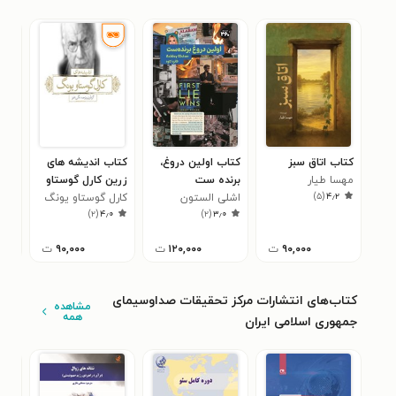
کتاب اتاق سبز
کتاب اولین دروغ،
کتاب اندیشه های
کتا
مهسا طیار
برنده ست
زرین کارل گوستاو
خوش
)
۵
(
۴٫۲
اشلی الستون
کارل گوستاو یونگ
یونگ (دوزبانه)
میل
)
۲
(
۴٫۰
)
۲
(
۳٫۰
۹۰,۰۰۰
ت
۱۲۰,۰۰۰
ت
۹۰,۰۰۰
ت
کتاب‌های انتشارات مرکز تحقیقات صداوسیمای
مشاهده
همه
جمهوری اسلامی ایران