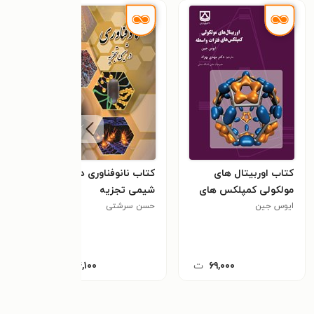
کتاب اوربیتال های
کتاب نانوفناوری در
مولکولی کمپلکس های
شیمی تجزیه
ایوس جین
فلزات واسطه
حسن سرشتی
۶۹,۰۰۰
ت
۷۴,۱۰۰
ت