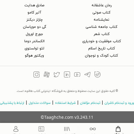
رمان عاشقانه
صادق هدایت
کتاب‌ صوتی
آلبر کامو
نمایشنامه
چارلز دیکنز
کتاب جامعه شناسی
گی دو موپاسان
کتاب شعر
جورج اورول
کتاب موفقیت و خودیاری
الکساندر دوما
کتاب تاریخ اسلام
لئو تولستوی
کتاب کودک و نوجوان
ویکتور هوگو
© کلیه حقوق این سایت محفوظ و متعلق به فروشگاه اینترنتی کتاب طاقچه است.
|
|
|
|
ورود و ثبت‌نام ناشران
ثبت‌نام مؤلفان
شرایط استفاده
سوالات متداول
ارتباط با پشتیبانی
©Taaghche.com
v
3.243.11