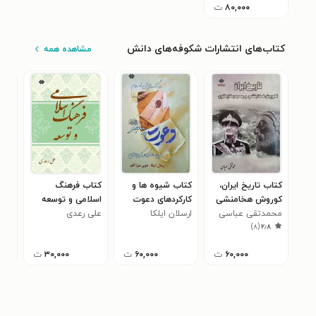
۸۰,۰۰۰
ت
کتاب‌های انتشارات شکوفه‌های دانش
مشاهده همه
کتاب تاریخ ایران،
کتاب شیوه ها و
کتاب فرهنگ
کتا
کوروش هخامنشی
کارکردهای دعوت
اسلامی و توسعه
موض
محمدتقی عباسی
و محمدرضا پهلوی
ارسلان ایلکا
پیامبر (ص) در
علی رعدی
محم
)
۸
(
۲٫۸
گسترش اسلام
۶۰,۰۰۰
ت
۶۰,۰۰۰
ت
۳۰,۰۰۰
ت