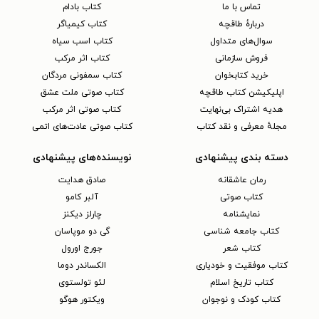
تماس با ما
کتاب بادام
دربارهٔ طاقچه
کتاب کیمیاگر
سوال‌های متداول
کتاب اسب سیاه
فروش سازمانی
کتاب اثر مرکب
خرید کتابخوان
کتاب سمفونی مردگان
اپلیکیشن کتاب طاقچه
کتاب صوتی ملت عشق
هدیه اشتراک بی‌نهایت
کتاب صوتی اثر مرکب
مجلهٔ معرفی و نقد کتاب
کتاب صوتی عادت‌های اتمی
دسته بندی پیشنهادی
نویسنده‌های پیشنهادی
رمان عاشقانه
صادق هدایت
کتاب‌ صوتی
آلبر کامو
نمایشنامه
چارلز دیکنز
کتاب جامعه شناسی
گی دو موپاسان
کتاب شعر
جورج اورول
کتاب موفقیت و خودیاری
الکساندر دوما
کتاب تاریخ اسلام
لئو تولستوی
کتاب کودک و نوجوان
ویکتور هوگو