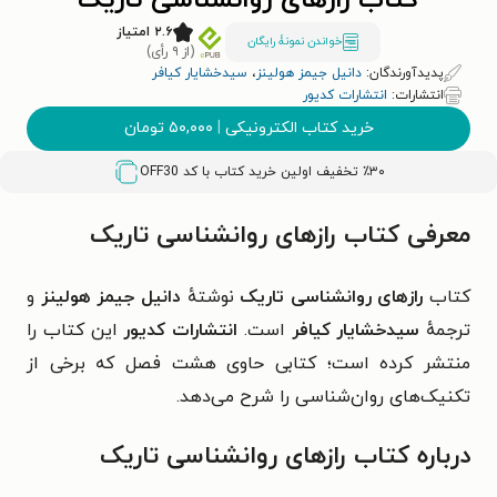
کتاب رازهای روانشناسی تاریک
۲.۶ امتیاز
خواندن نمونۀ رایگان
(از ۹ رأی)
پدیدآورندگان:
دانیل جیمز هولینز
،
سیدخشایار کیافر
انتشارات:
انتشارات کدیور
خرید کتاب الکترونیکی
|
۵۰,۰۰۰
تومان
٪۳۰ تخفیف اولین خرید کتاب با کد
OFF30
معرفی کتاب رازهای روانشناسی تاریک
کتاب
رازهای روانشناسی تاریک
نوشتهٔ
دانیل جیمز هولینز
و
ترجمهٔ
سیدخشایار کیافر
است.
انتشارات کدیور
این کتاب را
منتشر کرده است؛ کتابی حاوی هشت فصل که برخی از
تکنیک‌های روان‌شناسی را شرح می‌دهد.
درباره کتاب رازهای روانشناسی تاریک