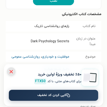
نصب
مشخصات کتاب الکترونیکی
نام کتاب
رازهای روانشناسی تاریک
عنوان در زبان
Dark Psychology Secrets
مبدأ
موضوع
موفقیت و خودیاری
،
روان‌شناسی عمومی
نویسنده
دانیل جیمز هولینز
٪۵۰ تخفیف ویژۀ اولین خرید
برای کتاب‌های متنی، با کد
FTX50
مترجم
سیدخشایار کیافر
انتشارات
انتشارات کدیور
کپی کردن کد تخفیف
سال انتشار