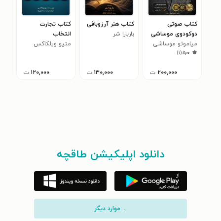
کتاب صوتی
کتاب هنر آرزوبافی
کتاب تجارت
کتا
دوکودوی موساشی
ب‍ارب‍ارا ش‍ر
انتخاب
ثرو
میاموتو موساشی
متیو ویلکاکس
واق
آما
۵
)
۱
(
۵٫۰
۲۰۰,۰۰۰
ت
۱۳۰,۰۰۰
ت
۱۲۰,۰۰۰
ت
دانلود اپلیکیشن طاقچه
... موارد دیگر