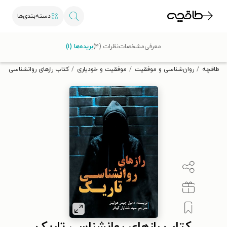
دسته‌بندی‌ها
با کد تخفیف OFF30 اولین کتاب الکترونیکی یا صوتی‌ات را با ۳۰٪
معرفی
مشخصات
نظرات (۴)
بریده‌ها (۱)
تخفیف از طاقچه دریافت کن.
طاقچه
روان‌شناسی و موفقیت
موفقیت و خودیاری
کتاب رازهای روانشناسی تا