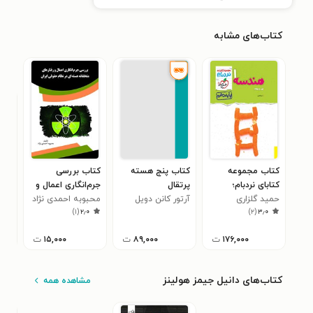
کتاب‌های مشابه
کتاب مجموعه
کتاب پنج هسته
کتاب بررسی
کتا
کتابای نردبام؛
پرتقال
جرم‌انگاری اعمال و
شما
حمید گلزاری
هندسه ۱ پیشرفته
آرتور کانن دویل
رفتارهای متخلفانه
محبوبه احمدی نژاد
ازو
۰
)
۱
(
۲٫۰
)
۲
(
۳٫۰
پایه دهم
هسته‌ای در نظام
حقوقی ایران
۱۷۶,۰۰۰
ت
۸۹,۰۰۰
ت
۱۵,۰۰۰
ت
کتاب‌های دانیل جیمز هولینز
مشاهده همه