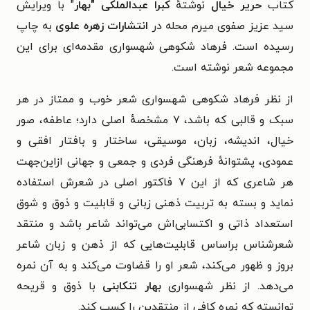
کتاب
حریر خیال
نوشتهٔ
کبرا عبدالملکی "بهار
" با ویرایش
سید عزیز صفوی میرم محله در
انتشارات زهره علوی
به چاپ
رسیده است. فرهاد شکوهی شهسواری مقدمه‌ای برای این
مجموعه شعر نوشته است.
از نظر فرهاد شکوهی شهسواری شعر خوب و ممتاز در هر
سبک و قالبی که باشد، ۷ مشخصهٔ اصلی دارد؛ عاطفه، صور
خیال، اندیشه، زبان، موسیقی، ساختار و بافتار افقی و
عمودی، پشتوانهٔ فرهنگی فردی و جمعی و جهانی ازاین‌جهت
هر شاعری که از این ۷ فاکتور اصلی در شعرش استفاده
نماید و بسته به تربیت ذهنی زبانی و قابلیت و ذوق و شوق
استعداد ذاتی و اکتسابی‌اش می‌تواند شاعر باشد و منتقد
شعرشناس براساس قابلیت‌هایی که از ذهن و زبان شاعر
بروز و ظهور می‌کند، شعر او را قضاوت می‌کند و به آن نمره
می‌دهد. از نظر شهسواری
بهار تنکابنی
با ذوق و قریحه
توانسته که نمره کافی از منتقدین را کسب کند.