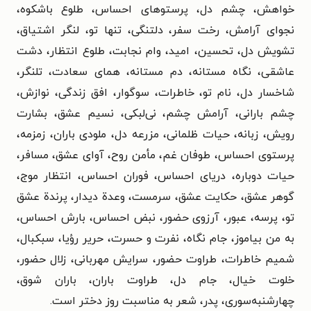
خواهش، چشم دل، پرستوهای احساس، طلوع باشکوه،
نجوای آرامش، رخت سفر، دلتنگی، تنها تو، لنگر اشتیاق،
تشویش دل، تحسین، امید، وام نجابت، طلوع انتظار، دشت
عاشقی، نگاه مستانه، دم مستانه، همای سعادت، تلنگر،
شاخسار دل، نام تو، خاطرات، سوگوار، افق زندگی، نوازش،
چشم بارانی، آرامش چشم، نی‌لبکی، نسیم عشق، بشارت
رویش، زبانه، حیات ظلمانی، مزرعه دل، ملودی باران، زمزمه،
پرستوی احساس، طوفان غم، مأمن روح، آوای عشق، مسافر،
حیات دوباره، دریای احساس، فوران احساس، انتظار موج،
گوهر عشق، حکایت عشق، سرمست، وعدة دیدار، پرندة عشق
تو، پرسه، عبور، آرزوی حضور، نبض احساس، بارش احساس،
به من بیاموز، جام نگاه، نفرت و حسرت، حریر رؤیا، سبکبال،
شمیم خاطرات، طراوت حضور، سرایش مهربانی، زلال حضور،
خلوت خیال، جام دل، طراوت باران، باران شوق،
چهارشنبه‌سوری، پدر، شعر به مناسبت روز دختر است.