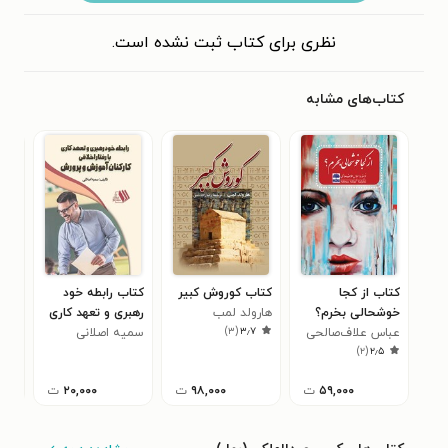
نظری برای کتاب ثبت نشده است.
کتاب‌های مشابه
کتاب از کجا
کتاب کوروش کبیر
کتاب رابطه خود
کتا
خوشحالی بخرم؟
هارولد لمب
رهبری و تعهد کاری
کلا
)
۳
(
۳٫۷
عباس علاف‌صالحی
سمیه اصلانی
با رفتار اخلاقی
حسن
)
۲
(
۲٫۵
کارکنان آموزش و
نسب
پرورش
۵۹,۰۰۰
ت
۹۸,۰۰۰
ت
۲۰,۰۰۰
ت