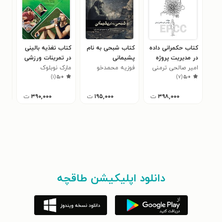
کتاب حکمرانی داده
کتاب شبحی به نام
کتاب تغذیه بالینی
کتا
در مدیریت پروژه
پشیمانی
در تمرینات ورزشی
مژگ
۰
های EPCC
امیر صالحی ترمنی
فوزیه محمدخو
مارک نوبلوک
(پرت
)
۱
(
۵٫۰
)
۷
(
۵٫۰
۳۹۸,۰۰۰
ت
۱۹۵,۰۰۰
ت
۳۹۰,۰۰۰
ت
دانلود اپلیکیشن طاقچه