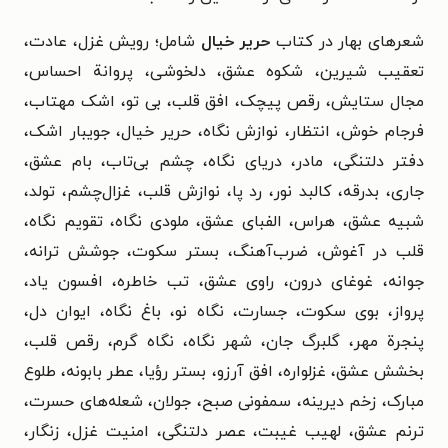
شعرهای بهار در کتاب
حریر خیال
شامل؛ رویش غزل، عادت،
تعقیب شیرین، شکوه عشق، دلخوشی، پروانة احساس،
مجال ستایش، رقص پیچک، افق قلب، بی تو، اشک مهتاب،
فرجام خوش، انتظار، نوازش نگاه، حریر خیال، جویبار اشک،
دفتر دلتنگی، مادر، دریای نگاه، چشم بی‌تاب، بام عشق،
جاری، بدرقه، کالبد نور، رد پا، نوازش قلب، غزال‌چشم، تولد،
شبیه عشق، هراس، الفبای عشق، ملودی نگاه، تقویم نگاه،
قلب در آغوش، ضرب‌آهنگ، بستر سکوت، جوشش ترانه،
جوانه، غوغای درون، راوی عشق، تب خاطره، افسون یاد،
پرواز، بوی سکوت، جسارت، نگاه نو، باغ نگاه، ایوان دل،
پنجرة مهر، گلبرگ جان، شهر نگاه، نگاه گرم، رقص قلب،
بخشش عشق، غزلواره، افق آرزو، بستر رؤیا، عطر بابونه، طلوع
مبارک، زخم دیرینه، سمفونی صبح، جولان، شعله‌های حسرت،
ترنم عشق، لهیب غیبت، عصر دلتنگی، امنیت غزل، زنگار،