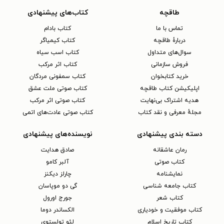
طاقچه
کتاب‌های پیشنهادی
تماس با ما
کتاب بادام
دربارهٔ طاقچه
کتاب کیمیاگر
سوال‌های متداول
کتاب اسب سیاه
فروش سازمانی
کتاب اثر مرکب
خرید کتابخوان
کتاب سمفونی مردگان
اپلیکیشن کتاب طاقچه
کتاب صوتی ملت عشق
هدیه اشتراک بی‌نهایت
کتاب صوتی اثر مرکب
مجلهٔ معرفی و نقد کتاب
کتاب صوتی عادت‌های اتمی
دسته بندی پیشنهادی
نویسنده‌های پیشنهادی
رمان عاشقانه
صادق هدایت
کتاب‌ صوتی
آلبر کامو
نمایشنامه
چارلز دیکنز
کتاب جامعه شناسی
گی دو موپاسان
کتاب شعر
جورج اورول
کتاب موفقیت و خودیاری
الکساندر دوما
کتاب تاریخ اسلام
لئو تولستوی