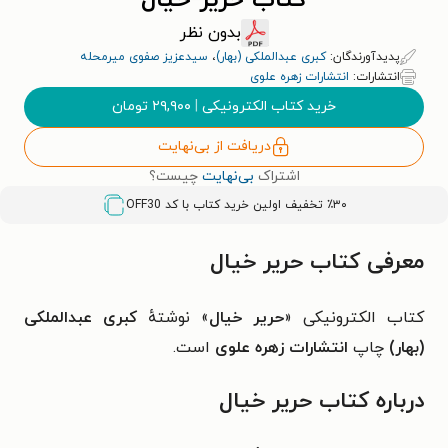
کتاب حریر خیال
بدون نظر
پدیدآورندگان:
کبری عبدالملکی (بهار)
،
سیدعزیز صفوی میرمحله
انتشارات:
انتشارات زهره علوی
خرید کتاب الکترونیکی
|
۲۹,۹۰۰
تومان
دریافت از بی‌نهایت
اشتراک
بی‌نهایت
چیست؟
٪۳۰ تخفیف اولین خرید کتاب با کد
OFF30
معرفی کتاب حریر خیال
کتاب الکترونیکی «
حریر خیال
» نوشتهٔ
کبری عبدالملکی
(بهار)
چاپ
انتشارات زهره علوی
است.
درباره کتاب حریر خیال