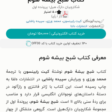
کتاب شبح بیشه شوم
شکارچیان دارک هیل؛ پرونده اول
۵.۰ امتیاز
(از ۱ رأی)
پدیدآورندگان:
کیت رابینسون
،
محمد ورزی
،
سپیده پاشایی
انتشارات:
انتشارات دلتا
خرید کتاب الکترونیکی
|
۱۵۰,۰۰۰
تومان
٪۳۰ تخفیف اولین خرید کتاب با کد
OFF30
معرفی کتاب شبح بیشه شوم
کتاب
شبح بیشۀ شوم
نوشتۀ
کیت رابینسون
با ترجمۀ
محمد ورزی
و ویرایش
سپیده پاشایی
در انتشارات
دلتا
به
چاپ رسیده است. این کتاب با ژانر فانتزی و رازآلود در
دستۀ داستان‌های نوجوانان انگلیسی قرار دارد و مناسب
برای ردۀ سنی بالای ۱۱ است.
شبح بیشۀ شوم
، پروندۀ اول از
مجموعۀ شکارچیان دارک‌هیل است. گروهی متشکل از چهار