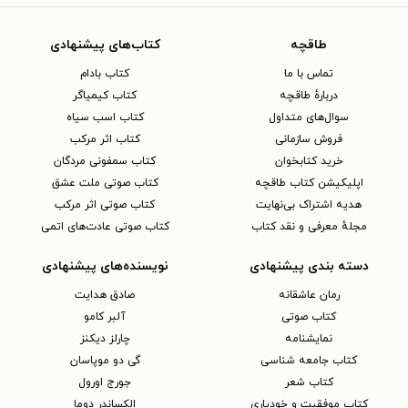
طاقچه
کتاب‌های پیشنهادی
تماس با ما
کتاب بادام
دربارهٔ طاقچه
کتاب کیمیاگر
سوال‌های متداول
کتاب اسب سیاه
فروش سازمانی
کتاب اثر مرکب
خرید کتابخوان
کتاب سمفونی مردگان
اپلیکیشن کتاب طاقچه
کتاب صوتی ملت عشق
هدیه اشتراک بی‌نهایت
کتاب صوتی اثر مرکب
مجلهٔ معرفی و نقد کتاب
کتاب صوتی عادت‌های اتمی
دسته بندی پیشنهادی
نویسنده‌های پیشنهادی
رمان عاشقانه
صادق هدایت
کتاب‌ صوتی
آلبر کامو
نمایشنامه
چارلز دیکنز
کتاب جامعه شناسی
گی دو موپاسان
کتاب شعر
جورج اورول
کتاب موفقیت و خودیاری
الکساندر دوما