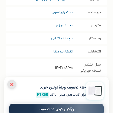
نویسنده
کیت رابینسون
مترجم
محمد ورزی
ویراستار
سپیده پاشایی
انتشارات
انتشارات دلتا
سال انتشار
۱۴۰۲/۰۸/۰۸
نسخه فیزیکی
فرمت کتاب
PDF
٪۵۰ تخفیف ویژۀ اولین خرید
برای کتاب‌های متنی، با کد
FTX50
حجم فایل
۱۲.۴۸
مگابایت
کتاب
کپی کردن کد تخفیف