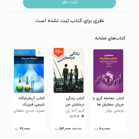
ثبت نظر
نظری برای کتاب ثبت نشده است.
کتاب‌های مشابه
٪۵۰
کتاب معامله گری با
کتاب زندگی
کتاب آزمایشگاه
کتا
جریان سفارش ها
درخشان من
شیمی فیزیک
از 
توماس بوکر
کیم آئه ران
نصرت مددی ماهانی
سند
)
۵
(
۴٫۴
۸۰,۰۰۰
ت
۵۳,۰۰۰
ت
۶۶,۰۰۰
ت
۱۰۶,۰۰۰