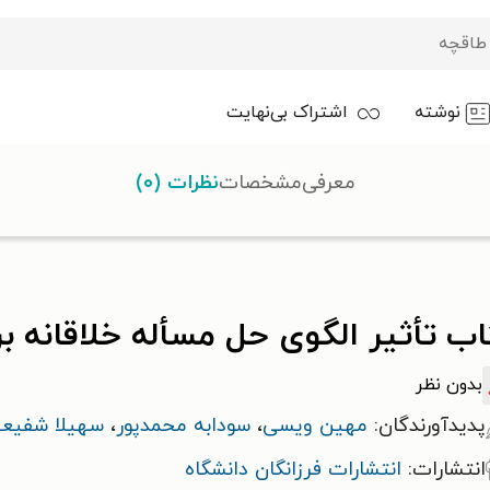
نوشته
اشتراک بی‌نهایت
معرفی
مشخصات
نظرات (۰)
 تأثیر الگوی حل مسأله خلاقانه بر یادگیری درس علوم
ب تأثیر الگوی حل مسأله خلاقانه ب
بدون نظر
پدیدآورندگان:
مهین ویسی
،
سودابه محمدپور
،
سهیلا شفیع
انتشارات:
انتشارات فرزانگان دانشگاه