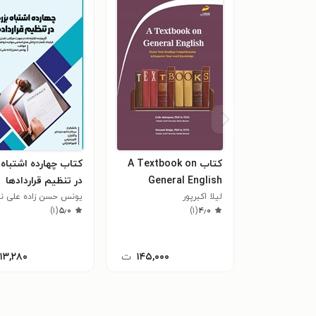
کتاب A Textbook on
کتاب چهارده اشتباه 
General English
در تنظیم قراردادها
لیلا اکبرپور
یونس حسن زاده علی ن
)
۱
(
۵٫۰
)
۱
(
۴٫۰
۱۴۵,۰۰۰
ت
۱۱۳,۲۸۰