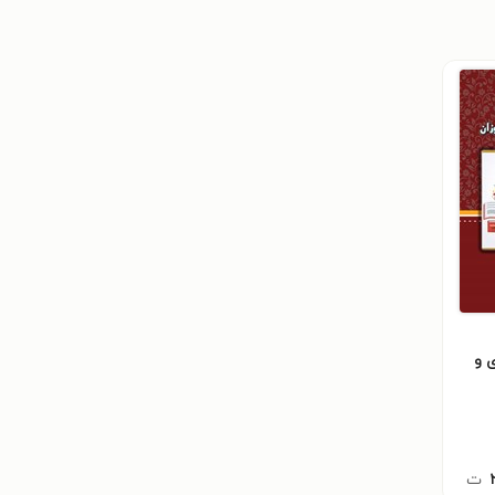
 و
ش
ت