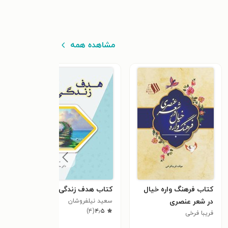
مشاهده همه
کتاب فرهنگ واره خیال
کتاب هدف زندگی
کتا
در شعر عنصری
سعید نیلفروشان
فردی
)
۴
(
۴٫۵
فریبا فرخی
سعید
٫۰