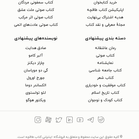
خرید کتابخوان
کتاب سمفونی مردگان
اپلیکیشن کتاب طاقچه
کتاب صوتی ملت عشق
هدیه اشتراک بی‌نهایت
کتاب صوتی اثر مرکب
مجلهٔ معرفی و نقد کتاب
کتاب صوتی عادت‌های اتمی
دسته بندی پیشنهادی
نویسنده‌های پیشنهادی
رمان عاشقانه
صادق هدایت
کتاب‌ صوتی
آلبر کامو
نمایشنامه
چارلز دیکنز
کتاب جامعه شناسی
گی دو موپاسان
کتاب شعر
جورج اورول
کتاب موفقیت و خودیاری
الکساندر دوما
کتاب تاریخ اسلام
لئو تولستوی
کتاب کودک و نوجوان
ویکتور هوگو
© کلیه حقوق این سایت محفوظ و متعلق به فروشگاه اینترنتی کتاب طاقچه است.