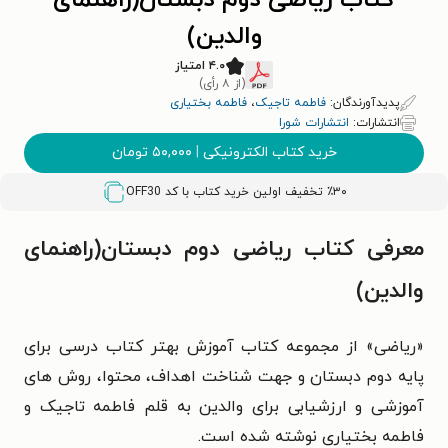
کتاب ریاضی دوم دبستان(راهنمای
والدین)
۴.۰ امتیاز
(از ۸ رأی)
پدیدآورندگان:
فاطمه تاجیک
،
فاطمه بختیاری
انتشارات:
انتشارات شورا
خرید کتاب الکترونیکی
|
۵۰,۰۰۰
تومان
٪۳۰ تخفیف اولین خرید کتاب با کد
OFF30
معرفی کتاب ریاضی دوم دبستان(راهنمای
والدین)
«ریاضی» از مجموعه کتاب آموزش بهتر کتاب درسی برای
پایه دوم دبستان و جهت شناخت اهداف، محتوا، روش های
آموزشی و ارزشیابی برای والدین به قلم فاطمه تاجیک و
فاطمه بختیاری نوشته شده است.