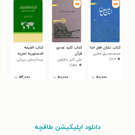
کتاب نشان اهل خدا
کتاب کلید عددی
کتاب القیمه
کتا
محمدصدیق قطبی
قرآن
الدستوریه لحریه
سمی
۳
)
۱
(
۱٫۰
علی اکبر ملازهی
عبدالرحمن پیرانی
الرای و التعبیر فی
)
۱
(
۵٫۰
التشریعین
السودانی و الایرانی
۵۰,۰۰۰
ت
۵۰,۰۰۰
ت
۵۴,۰۰۰
ت
دانلود اپلیکیشن طاقچه