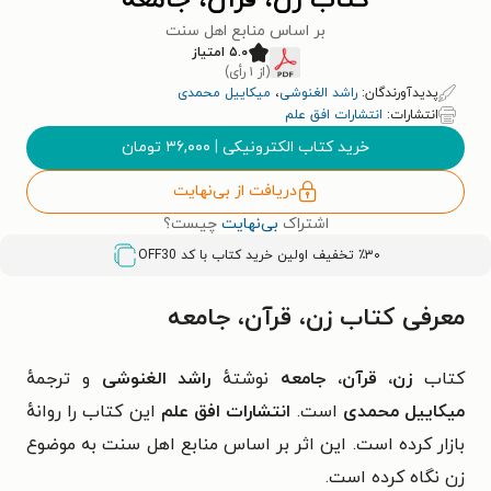
کتاب زن، قرآن، جامعه
بر اساس منابع اهل سنت
۵.۰ امتیاز
(از ۱ رأی)
پدیدآورندگان:
راشد الغنوشی
،
میکاییل محمدی
انتشارات:
انتشارات افق علم
خرید کتاب الکترونیکی
|
۳۶,۰۰۰
تومان
دریافت از بی‌نهایت
اشتراک
بی‌نهایت
چیست؟
٪۳۰ تخفیف اولین خرید کتاب با کد
OFF30
معرفی کتاب زن، قرآن، جامعه
کتاب
زن، قرآن، جامعه
نوشتهٔ
راشد الغنوشی
و ترجمهٔ
میکاییل محمدی
است.
انتشارات افق علم
این کتاب را روانهٔ
بازار کرده است. این اثر
بر اساس منابع اهل سنت
به موضوع
زن
نگاه کرده است.