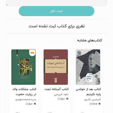
ثبت نظر
نظری برای کتاب ثبت نشده است.
کتاب‌های مشابه
کتاب بعد از خواندن
کتاب آستانه تجدد
کتاب مشکات ولاء
کتا
پاره نکردیم
داود فیرحی
در زیارت حضرت
ورز
)
۲
(
۵٫۰
شرمین نادری
زهرا (ع)
سیدمحمد‌مهدی
دیم
)
۱
(
۵٫۰
)
۱۶
(
۲٫۹
میرباقری