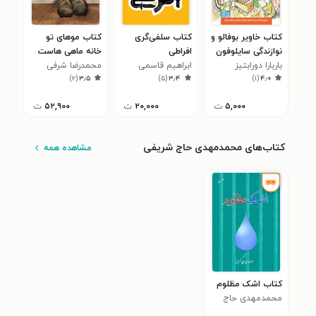
کتاب خاویر بوفالو و
کتاب سلفی‌گری
کتاب موهای تو
کتا
نوازندگی سایلوفون
افراطی
خانه ماهی هاست
تعب
باربارا دورابتیز
ابراهیم قاسمی
محمدرضا شرفی
زیگ
۸
)
۲
(
۳٫۵
)
۵
(
۳٫۴
)
۱
(
۴٫۰
خبوشان
۵,۰۰۰
ت
۲۰,۰۰۰
ت
۵۲,۹۰۰
ت
کتاب‌های محمدمهدی حاج شریفی
مشاهده همه
کتاب اشک مظلوم
محمدمهدی حاج
شریفی