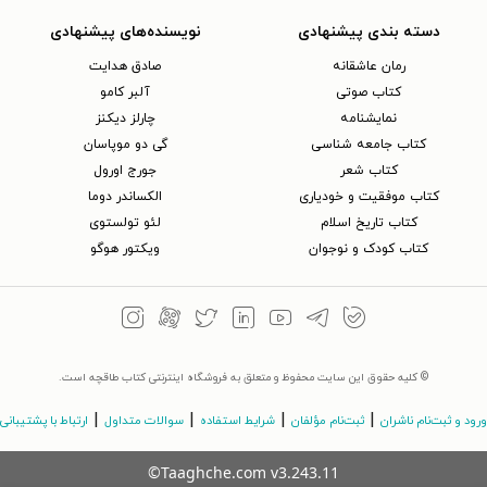
دسته بندی پیشنهادی
نویسنده‌های پیشنهادی
رمان عاشقانه
صادق هدایت
کتاب‌ صوتی
آلبر کامو
نمایشنامه
چارلز دیکنز
کتاب جامعه شناسی
گی دو موپاسان
کتاب شعر
جورج اورول
کتاب موفقیت و خودیاری
الکساندر دوما
کتاب تاریخ اسلام
لئو تولستوی
کتاب کودک و نوجوان
ویکتور هوگو
© کلیه حقوق این سایت محفوظ و متعلق به فروشگاه اینترنتی کتاب طاقچه است.
|
|
|
|
ورود و ثبت‌نام ناشران
ثبت‌نام مؤلفان
شرایط استفاده
سوالات متداول
ارتباط با پشتیبانی
©Taaghche.com
v
3.243.11