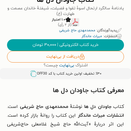
کتاب جاودان دل ها
یادنامهٔ سالگرد ارتحال اسوهٔ تقوا و فضیلت، شیفتهٔ خاندان عصمت و
طهارت (ع)
۱.۰ امتیاز
(از ۲ رأی)
پدیدآورندگان:
محمدمهدی حاج شریفی
انتشارات:
میراث ماندگار
خرید کتاب الکترونیکی
|
۳۰,۰۰۰
تومان
دریافت از بی‌نهایت
اشتراک
بی‌نهایت
چیست؟
٪۳۰ تخفیف اولین خرید کتاب با کد
OFF30
معرفی کتاب جاودان دل ها
کتاب
جاودان دل ها
نوشتهٔ
محمدمهدی حاج شریفی
است.
انتشارات میراث ماندگار
این کتاب را روانهٔ بازار کرده است.
این اثر دربارهٔ
«آیت‌الله حاج شیخ غلامعلی حاج‌شریفی