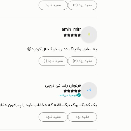
مفید بود (۲)
مفید نبود
amin_mirr
a
یه عشق واکینگ دد رو خوشحال کردید😊
مفید بود (۳)
مفید نبود (۱)
فرنوش رضا ئی درجی
ف
توصیه می‌کنم.
یک کمیک بوک بزگسالانه که مخاطب خود را پیرامون مفاه
مفید بود
مفید نبود