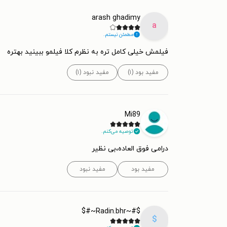
arash ghadimy
a
مطمئن نیستم.
فیلمش خیلی کامل تره به نظرم کلا فیلمو ببینید بهتره
مفید بود (۱)
مفید نبود (۱)
Mi89
توصیه می‌کنم.
درامی فوق العاده،بی نظیر
مفید بود
مفید نبود
$#~Radin.bhr~#$
$