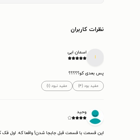
نظرات کاربران
اسمان ابی
ا
پس بعدی کو؟؟؟؟؟
مفید بود (۴)
مفید نبود (۱)
وحید
این قسمت با قسمت قبل جابجا شدن! واقعا که. اول فک