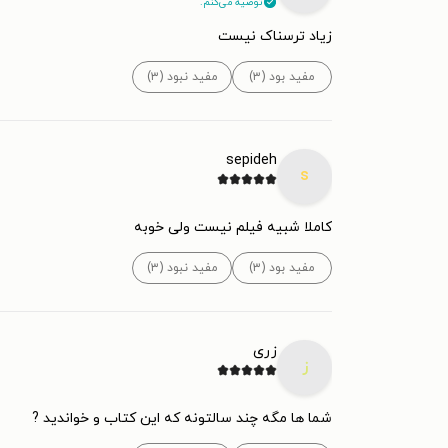
توصیه می‌کنم.
زیاد ترسناک نیست
مفید بود (۳)
مفید نبود (۳)
sepideh
s
کاملا شبیه فیلم نیست ولی خوبه
مفید بود (۳)
مفید نبود (۳)
زری
ز
شما ها مگه چند سالتونه که این کتاب و خواندید ?